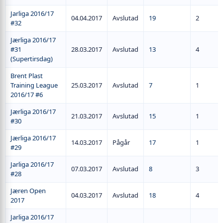
Jarliga 2016/17
04.04.2017
Avslutad
19
2
#32
Jærliga 2016/17
#31
28.03.2017
Avslutad
13
4
(Supertirsdag)
Brent Plast
Training League
25.03.2017
Avslutad
7
1
2016/17 #6
Jærliga 2016/17
21.03.2017
Avslutad
15
1
#30
Jærliga 2016/17
14.03.2017
Pågår
17
1
#29
Jarliga 2016/17
07.03.2017
Avslutad
8
3
#28
Jæren Open
04.03.2017
Avslutad
18
4
2017
Jarliga 2016/17