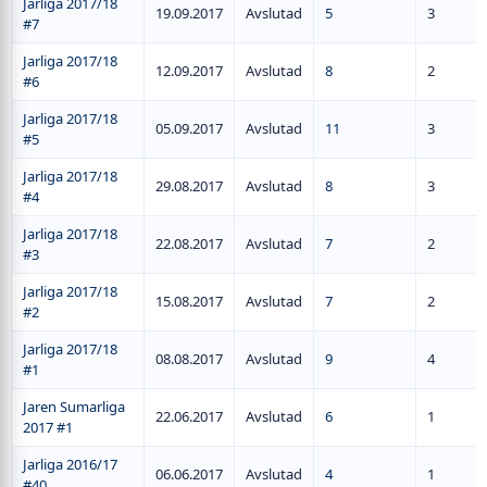
Jarliga 2017/18
19.09.2017
Avslutad
5
3
#7
Jarliga 2017/18
12.09.2017
Avslutad
8
2
#6
Jarliga 2017/18
05.09.2017
Avslutad
11
3
#5
Jarliga 2017/18
29.08.2017
Avslutad
8
3
#4
Jarliga 2017/18
22.08.2017
Avslutad
7
2
#3
Jarliga 2017/18
15.08.2017
Avslutad
7
2
#2
Jarliga 2017/18
08.08.2017
Avslutad
9
4
#1
Jaren Sumarliga
22.06.2017
Avslutad
6
1
2017 #1
Jarliga 2016/17
06.06.2017
Avslutad
4
1
#40