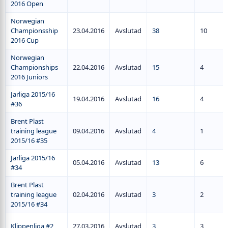
2016 Open
Norwegian
Championsship
23.04.2016
Avslutad
38
10
2016 Cup
Norwegian
Championships
22.04.2016
Avslutad
15
4
2016 Juniors
Jarliga 2015/16
19.04.2016
Avslutad
16
4
#36
Brent Plast
training league
09.04.2016
Avslutad
4
1
2015/16 #35
Jarliga 2015/16
05.04.2016
Avslutad
13
6
#34
Brent Plast
training league
02.04.2016
Avslutad
3
2
2015/16 #34
Klippenliga #2
27.03.2016
Avslutad
3
3