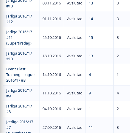
Jarliga 2016/17
08.11.2016
Avslutad
13
3
#13
Jarliga 2016/17
01.11.2016
Avslutad
14
3
#12
Jarliga 2016/17
#11
25.10.2016
Avslutad
15
3
(Supertirsdag)
Jarliga 2016/17
18.10.2016
Avslutad
13
2
#10
Brent Plast
Training League
14.10.2016
Avslutad
4
1
2016/17 #3
Jarliga 2016/17
11.10.2016
Avslutad
9
4
#9
Jarliga 2016/17
04.10.2016
Avslutad
11
2
#8
Jærliga 2016/17
#7
27.09.2016
Avslutad
11
3