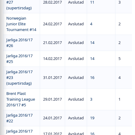
#27
28.02.2017
Avslutad
11
3
(supertirsdag)
Norwegian
Junior Elite
24.02.2017
Avslutad
4
2
Tournament #14
Jarliga 2016/17
21.02.2017
Avslutad
14
2
#26
Jarliga 2016/17
14.02.2017
Avslutad
14
5
#25
Jarliga 2016/17
#23
31.01.2017
Avslutad
16
4
(supertirsdag)
Brent Plast
Training League
29.01.2017
Avslutad
3
1
2016/17 #5
Jarliga 2016/17
24.01.2017
Avslutad
19
2
#22
Jarliga 2016/17
17.01.2017
Avslutad
16
4