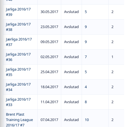
Jarliga 2016/17
30.05.2017
Avslutad
5
2
#39
Jarliga 2016/17
23.05.2017
Avslutad
9
2
#38
Jærliga 2016/17
09.05.2017
Avslutad
9
2
#37
Jarliga 2016/17
02.05.2017
Avslutad
7
1
#36
Jarliga 2016/17
25.04.2017
Avslutad
5
2
#35
Jarliga 2016/17
18.04.2017
Avslutad
4
2
#34
Jarliga 2016/17
11.04.2017
Avslutad
8
2
#33
Brent Plast
Training League
07.04.2017
Avslutad
10
2
2016/17 #7