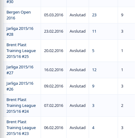
#30
Bergen Open
05.03.2016
Avslutad
23
9
2016
Jarliga 2015/16
23.02.2016
Avslutad
11
3
#28
Brent Plast
Training League
20.02.2016
Avslutad
5
1
2015/16 #25
Jarliga 2015/16
16.02.2016
Avslutad
12
1
#27
Jarliga 2015/16
09.02.2016
Avslutad
9
3
#26
Brent Plast
Training League
07.02.2016
Avslutad
3
2
2015/16 #24
Brent Plast
Training League
06.02.2016
Avslutad
4
3
2015/16 #23