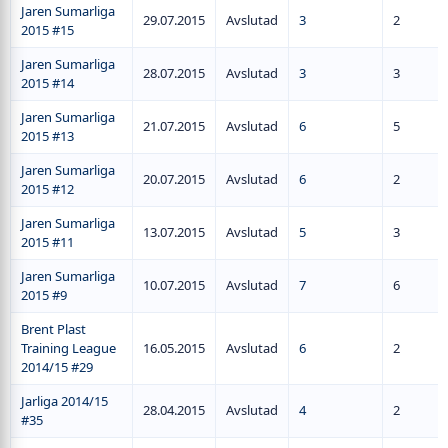
Jaren Sumarliga
29.07.2015
Avslutad
3
2
2015 #15
Jaren Sumarliga
28.07.2015
Avslutad
3
3
2015 #14
Jaren Sumarliga
21.07.2015
Avslutad
6
5
2015 #13
Jaren Sumarliga
20.07.2015
Avslutad
6
2
2015 #12
Jaren Sumarliga
13.07.2015
Avslutad
5
3
2015 #11
Jaren Sumarliga
10.07.2015
Avslutad
7
6
2015 #9
Brent Plast
Training League
16.05.2015
Avslutad
6
2
2014/15 #29
Jarliga 2014/15
28.04.2015
Avslutad
4
2
#35