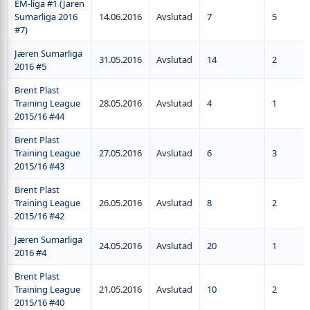
EM-liga #1 (Jaren
Sumarliga 2016
14.06.2016
Avslutad
7
5
#7)
Jæren Sumarliga
31.05.2016
Avslutad
14
2
2016 #5
Brent Plast
Training League
28.05.2016
Avslutad
4
1
2015/16 #44
Brent Plast
Training League
27.05.2016
Avslutad
6
3
2015/16 #43
Brent Plast
Training League
26.05.2016
Avslutad
8
2
2015/16 #42
Jæren Sumarliga
24.05.2016
Avslutad
20
1
2016 #4
Brent Plast
Training League
21.05.2016
Avslutad
10
2
2015/16 #40