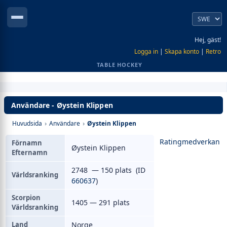
Hej, gäst!
Logga in
|
Skapa konto
|
Retro
TABLE HOCKEY
Användare - Øystein Klippen
Huvudsida
›
Användare
›
Øystein Klippen
Ratingmedverkan
Förnamn
Øystein Klippen
Efternamn
2748 — 150 plats (ID
Världsranking
660637
)
Scorpion
1405 — 291 plats
Världsranking
Land
Norge