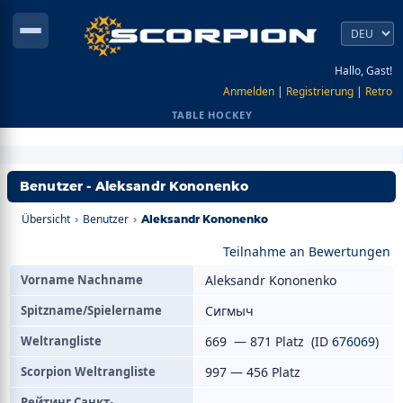
Hallo, Gast!
Anmelden
|
Registrierung
|
Retro
TABLE HOCKEY
Benutzer - Aleksandr Kononenko
Übersicht
Benutzer
›
›
Aleksandr Kononenko
Teilnahme an Bewertungen
Vorname Nachname
Aleksandr Kononenko
Spitzname/Spielername
Сигмыч
Weltrangliste
669 — 871 Platz (ID
676069
)
Scorpion Weltrangliste
997 — 456 Platz
Рейтинг Санкт-