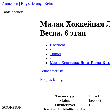
Anmelden
|
Registrierung
|
Retro
Table hockey
Малая Хоккейная Л
Весна. 6 этап
Übersicht
›
Turnier
›
Малая Хоккейная Лига. Весна. 6 эт
Teilnehmerliste
Endplazierung
Turniertyp
Einzel
Status
beendet
Turnierlevel
6
SCORPION
Regionaler Multiplikator