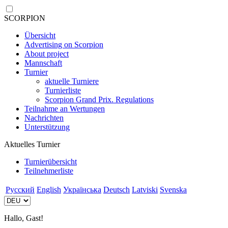
SCORPION
Übersicht
Advertising on Scorpion
About project
Mannschaft
Turnier
aktuelle Turniere
Turnierliste
Scorpion Grand Prix. Regulations
Teilnahme an Wertungen
Nachrichten
Unterstützung
Aktuelles Turnier
Turnierübersicht
Teilnehmerliste
Русский
English
Українська
Deutsch
Latviski
Svenska
Hallo, Gast!