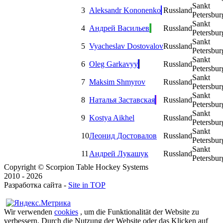
Sankt
3
Aleksandr Kononenko
Russland
Petersbur
Sankt
4
Андрей Васильев
Russland
Petersbur
Sankt
5
Vyacheslav Dostovalov
Russland
Petersbur
Sankt
6
Oleg Garkavyy
Russland
Petersbur
Sankt
7
Maksim Shmyrov
Russland
Petersbur
Sankt
8
Наталья Заставская
Russland
Petersbur
Sankt
9
Kostya Aikhel
Russland
Petersbur
Sankt
10
Леонид Достовалов
Russland
Petersbur
Sankt
11
Андрей Лукашук
Russland
Petersbur
Copyright © Scorpion Table Hockey Systems
2010 - 2026
Разработка сайта -
Site in TOP
Wir verwenden
cookies
, um die Funktionalität der Website zu
verbessern. Durch die Nutzung der Website oder das Klicken auf