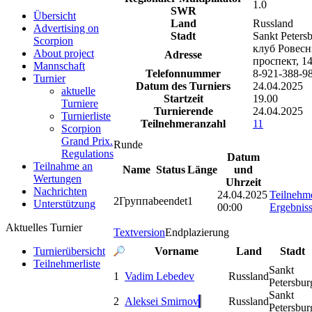
1.0
SWR
Übersicht
Land
Russland
Advertising on
Stadt
Sankt Peters
Scorpion
клуб Ровес
About project
Adresse
проспект, 1
Mannschaft
Telefonnummer
8-921-388-9
Turnier
Datum des Turniers
24.04.2025
aktuelle
Startzeit
19.00
Turniere
Turnierende
24.04.2025
Turnierliste
Teilnehmeranzahl
11
Scorpion
Grand Prix.
Runde
Regulations
Datum
Teilnahme an
Name
Status
Länge
und
Wertungen
Uhrzeit
Nachrichten
24.04.2025
Teilnehm
2
Группа
beendet
1
Unterstützung
00:00
Ergebnis
Aktuelles Turnier
Textversion
Endplazierung
Vorname
Land
Stadt
Turnierübersicht
Teilnehmerliste
Sankt
1
Vadim Lebedev
Russland
Petersbur
Sankt
2
Aleksei Smirnov
Russland
Petersbur