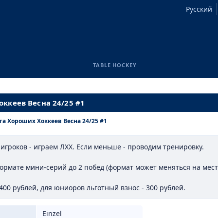
Русский
TABLE HOCKEY
ккеев Весна 24/25 #1
га Хороших Хоккеев Весна 24/25 #1
е игроков - играем ЛХХ. Если меньше - проводим тренировку.
ормате мини-серий до 2 побед (формат может меняться на месте
400 рублей, для юниоров льготный взнос - 300 рублей.
Einzel