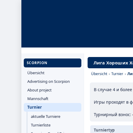
Лига Хороших Хо
SCORPION
Übersicht
Übersicht
›
Turnier
›
Ли
Advertising on Scorpion
В случае 4 и боле
About project
Mannschaft
Игры проходят в ф
Turnier
Турнирный взнос: 
aktuelle Turniere
Turnierliste
Turniertyp