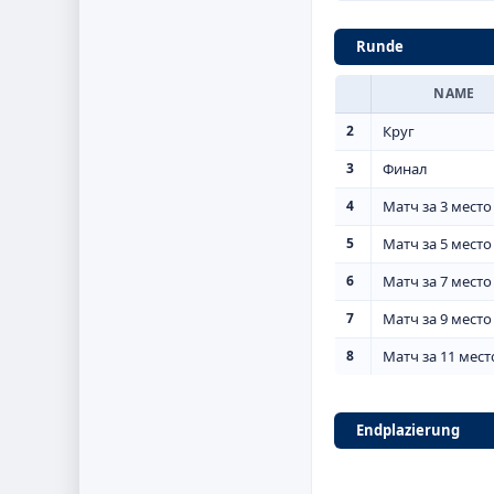
Runde
NAME
2
Круг
3
Финал
4
Матч за 3 место
5
Матч за 5 место
6
Матч за 7 место
7
Матч за 9 место
8
Матч за 11 мест
Endplazierung