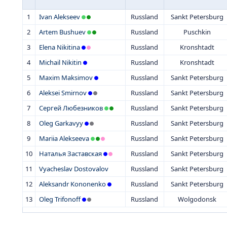
1
Ivan Alekseev
Russland
Sankt Petersburg
2
Artem Bushuev
Russland
Puschkin
3
Elena Nikitina
Russland
Kronshtadt
4
Michail Nikitin
Russland
Kronshtadt
5
Maxim Maksimov
Russland
Sankt Petersburg
6
Aleksei Smirnov
Russland
Sankt Petersburg
7
Сергей Любезников
Russland
Sankt Petersburg
8
Oleg Garkavyy
Russland
Sankt Petersburg
9
Mariia Alekseeva
Russland
Sankt Petersburg
10
Наталья Заставская
Russland
Sankt Petersburg
11
Vyacheslav Dostovalov
Russland
Sankt Petersburg
12
Aleksandr Kononenko
Russland
Sankt Petersburg
13
Oleg Trifonoff
Russland
Wolgodonsk