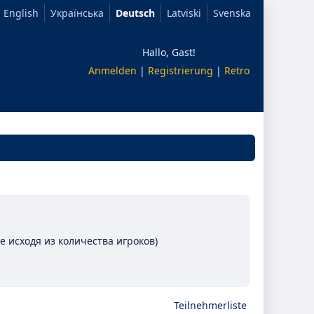
English
Українська
Deutsch
Latviski
Svenska
Hallo, Gast!
Anmelden
|
Registrierung
|
Retro
 исходя из количества игроков)
Teilnehmerliste