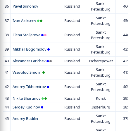
Sankt
36
Pavel Simonov
Russland
466
Petersburg
Sankt
37
Ivan Alekseev
Russland
456
Petersburg
Sankt
38
Elena Stoljarova
Russland
446
Petersburg
Sankt
39
Mikhail Bogomolov
Russland
435
Petersburg
40
Alexander Larichev
Russland
Tscherepowez
425
Sankt
41
Vsevolod Smolin
Russland
415
Petersburg
Sankt
42
Andrey Tikhomirov
Russland
405
Petersburg
43
Nikita Sharunov
Russland
Kursk
395
44
Sergey Kudinov
Russland
Insterburg
385
Sankt
45
Andrey Budilin
Russland
375
Petersburg
Sankt