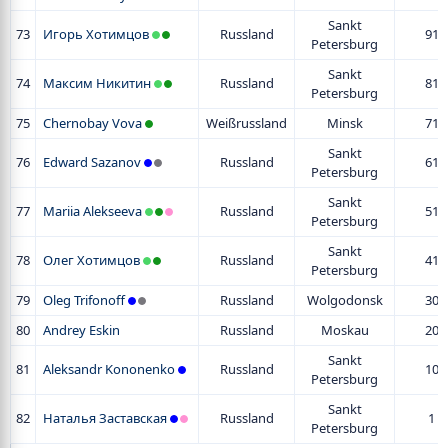
Sankt
73
Игорь Хотимцов
Russland
91
Petersburg
Sankt
74
Максим Никитин
Russland
81
Petersburg
75
Chernobay Vova
Weißrussland
Minsk
71
Sankt
76
Edward Sazanov
Russland
61
Petersburg
Sankt
77
Mariia Alekseeva
Russland
51
Petersburg
Sankt
78
Олег Хотимцов
Russland
41
Petersburg
79
Oleg Trifonoff
Russland
Wolgodonsk
30
80
Andrey Eskin
Russland
Moskau
20
Sankt
81
Aleksandr Kononenko
Russland
10
Petersburg
Sankt
82
Наталья Заставская
Russland
1
Petersburg