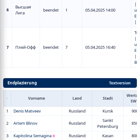
|
S
Высшая
6
beendet
1
05.04.2025 14:00
un
Лига
Er
|
T
Te
|
S
un
Плей-Офф
beendet
7
05.04.2025 16:40
7
Er
|
P
Ba
Endplazierung
Textversion
Wertu
Vorname
Land
Stadt
SWR
1
Denis Matveev
Russland
Kursk
900
Sankt
2
Artem Blinov
Russland
850
Petersburg
3
Kapitolina Semagina
Russland
Kasan
800