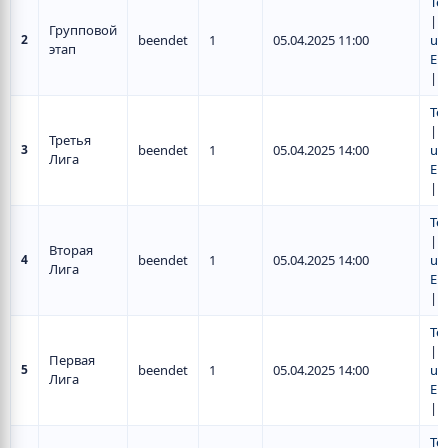
Te
|
S
Групповой
2
beendet
1
05.04.2025 11:00
un
этап
Er
|
T
Te
|
S
Третья
3
beendet
1
05.04.2025 14:00
un
Лига
Er
|
T
Te
|
S
Вторая
4
beendet
1
05.04.2025 14:00
un
Лига
Er
|
T
Te
|
S
Первая
5
beendet
1
05.04.2025 14:00
un
Лига
Er
|
T
Te