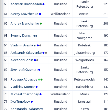
Sankt
60
Алексей Шаповалов
Russland
223
Petersburg
61
Alexey Kravchenko
Weißrussland
Ивенец
213
Sankt
62
Andrey Ivanchenko
Russland
203
Petersburg
Nischni
63
Evgeny Dunichkin
Russland
192
Nowgorod
64
Vladimir Areshkin
Russland
Kotel’niki
182
65
Aleksandr Yakovenko
Russland
Jekaterinburg
172
66
Alexandr Gorlin
Russland
Wolgodonsk
162
Sankt
67
Дмитрий Смолин
Russland
152
Petersburg
68
Яромир Абрамов
Russland
Petrosawodsk
142
69
Vladislav Momat
Russland
Balaschicha
132
70
Michael Chernobay
Weißrussland
Minsk
122
71
Ilya Timofeev
Russland
Jaroslawl
111
72
Konstantin Bydantsev
Russland
Kirow
101