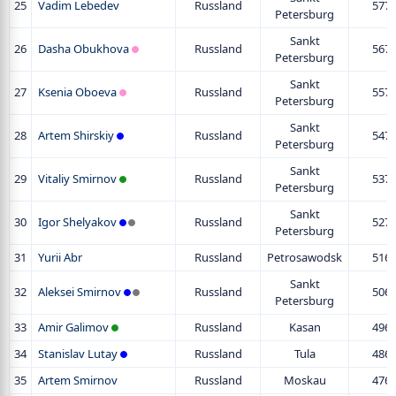
25
Vadim Lebedev
Russland
577
Petersburg
Sankt
26
Dasha Obukhova
Russland
567
Petersburg
Sankt
27
Ksenia Oboeva
Russland
557
Petersburg
Sankt
28
Artem Shirskiy
Russland
547
Petersburg
Sankt
29
Vitaliy Smirnov
Russland
537
Petersburg
Sankt
30
Igor Shelyakov
Russland
527
Petersburg
31
Yurii Abr
Russland
Petrosawodsk
516
Sankt
32
Aleksei Smirnov
Russland
506
Petersburg
33
Amir Galimov
Russland
Kasan
496
34
Stanislav Lutay
Russland
Tula
486
35
Artem Smirnov
Russland
Moskau
476