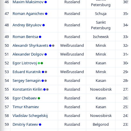
46
Maxim Maksimov
Russland
365
Petersburg
47
Roman Aganichev
Russland
Schuja
354
Sankt
48
Andrey Bityukov
Russland
344
Petersburg
49
Roman Bentsa
Russland
Ischewsk
334
50
Alexandr Shyrkavets
Weißrussland
Minsk
324
51
Alexander Dolgov
Weißrussland
Minsk
314
52
Egor Listrovoj
Russland
Kasan
304
53
Eduard Kuratnik
Weißrussland
Minsk
294
54
Sergey Semagin
Russland
Kasan
284
55
Konstantin Kirilin
Russland
Nowosibirsk
273
56
Egor Chebaev
Russland
Kasan
263
57
Timur Khamiev
Russland
Kasan
253
58
Vladislav Schegelskij
Russland
Nowosibirsk
243
59
Dmitriy Fateev
Russland
Belgorod
233