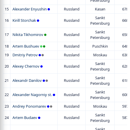
Petersburg
15
Alexander Enyushin
Russland
Kasan
678
Sankt
16
Kirill Storchak
Russland
668
Petersburg
Sankt
17
Nikita Tikhomirov
Russland
658
Petersburg
18
Artem Bushuev
Russland
Puschkin
648
19
Dmitriy Petrov
Russland
Moskau
638
Sankt
20
Alexey Chernov
Russland
628
Petersburg
Sankt
21
Alexandr Danilov
Russland
618
Petersburg
Sankt
22
Alexander Nagorniy st.
Russland
608
Petersburg
23
Andrey Ponomarev
Russland
Moskau
597
Sankt
24
Artem Budaev
Russland
587
Petersburg
Sankt