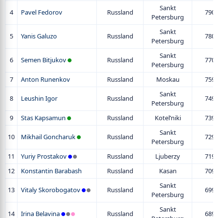
Sankt
4
Pavel Fedorov
Russland
790
Petersburg
Sankt
5
Yanis Galuzo
Russland
780
Petersburg
Sankt
6
Semen Bitjukov
Russland
770
Petersburg
7
Anton Runenkov
Russland
Moskau
759
Sankt
8
Leushin Igor
Russland
749
Petersburg
9
Stas Kapsamun
Russland
Kotel’niki
739
Sankt
10
Mikhail Goncharuk
Russland
729
Petersburg
11
Yuriy Prostakov
Russland
Ljuberzy
719
12
Konstantin Barabash
Russland
Kasan
709
Sankt
13
Vitaly Skorobogatov
Russland
699
Petersburg
Sankt
14
Irina Belavina
Russland
689