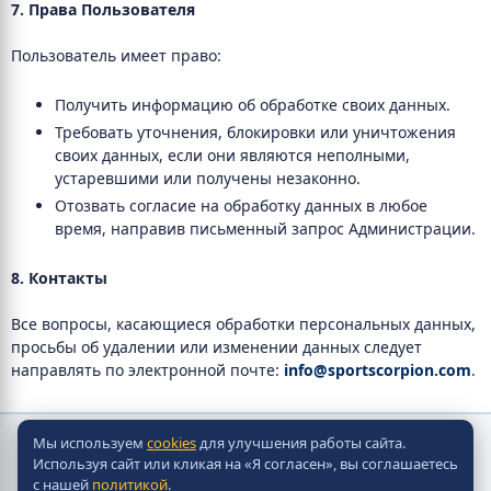
7. Права Пользователя
Пользователь имеет право:
Получить информацию об обработке своих данных.
Требовать уточнения, блокировки или уничтожения
своих данных, если они являются неполными,
устаревшими или получены незаконно.
Отозвать согласие на обработку данных в любое
время, направив письменный запрос Администрации.
8. Контакты
Все вопросы, касающиеся обработки персональных данных,
просьбы об удалении или изменении данных следует
направлять по электронной почте:
info@sportscorpion.com
.
Мы используем
cookies
для улучшения работы сайта.
Copyright © Скорпион Настольно-Хоккейные Системы
Используя сайт или кликая на «Я согласен», вы соглашаетесь
2010 - 2026
с нашей
политикой
.
Разработка сайта -
Site in TOP