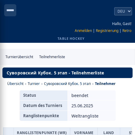
Hallo, Gast!
Anmelden
|
Registrierung
|
Retro
TABLE HOCKEY
Turnierübersicht
Teilnehmerliste
Суворовский Кубок. 5 этап - Teilnehmerliste
Übersicht
›
Turnier
›
Суворовский Кубок. 5 этап
›
Teilnehmer
Status
beendet
Datum des Turniers
25.06.2025
Ranglistenpunkte
Weltrangliste
RANGLISTENPUNKTE (WR)
VORNAME
LAND
ST