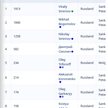
Vitaliy
Sankt
1
1913
Russland
Smirnov
Peter
Mikhail
Sankt
2
1840
Russland
Bogomolov
Peter
Nikolay
Sankt
3
1258
Russland
Smirnov
Peter
Дмитрий
Sankt
4
582
Russland
Смолин
Peter
Oleg
5
234
Russland
Wolgo
Trifonoff
Aleksandr
Sankt
6
214
Russland
Kononenko
Peter
Oleg
Sankt
7
174
Russland
Garkavyy
Peter
Kostya
Sankt
8
158
Russland