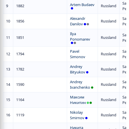
San
Artem Budaev
9
1882
Russland
Pet
Alexandr
San
10
1856
Russland
Danilov
Pet
Ilya
San
11
1851
Russland
Ponomarev
Pet
Pavel
San
12
1794
Russland
Simonov
Pet
Andrey
San
13
1782
Russland
Bityukov
Pet
Andrey
San
14
1590
Russland
Ivanchenko
Pet
Максим
San
15
1164
Russland
Никитин
Pet
Nikolay
San
16
1119
Russland
Smirnov
Pet
Никита
San