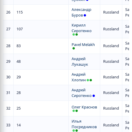
Александр
San
26
115
Russland
Буров
Pet
Кирилл
San
27
107
Russland
Сиротенко
Pet
San
Pavel Melakh
28
83
Russland
Pet
Андрей
San
29
48
Russland
Лукашук
Pet
Андрей
San
30
29
Russland
Хлопин
Pet
Андрей
San
31
28
Russland
Сиротенко
Pet
San
Олег Краснов
32
25
Russland
Pet
Илья
San
33
14
Russland
Посредников
Pet