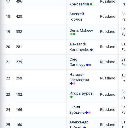
17
496
Russland
Коновалов
Pet
Алексей
San
18
428
Russland
Горлов
Pet
San
Denis Makeev
19
352
Russland
Pet
Aleksandr
San
20
281
Russland
Kononenko
Pet
Oleg
San
21
279
Russland
Garkavyy
Pet
Наталья
San
22
259
Russland
Заставская
Pet
San
Игорь Буров
23
182
Russland
Pet
Юлия
San
24
166
Russland
Зубкина
Pet
Александр
San
25
160
Russland
Зубкин
Pet