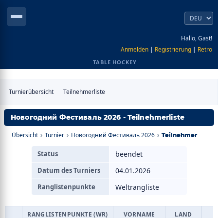
Hallo, Gast!
Anmelden
|
Registrierung
|
Retro
TABLE HOCKEY
Turnierübersicht
Teilnehmerliste
Новогодний Фестиваль 2026 - Teilnehmerliste
Übersicht
Turnier
Новогодний Фестиваль 2026
›
›
›
Teilnehmer
Status
beendet
Datum des Turniers
04.01.2026
Ranglistenpunkte
Weltrangliste
RANGLISTENPUNKTE (WR)
VORNAME
LAND