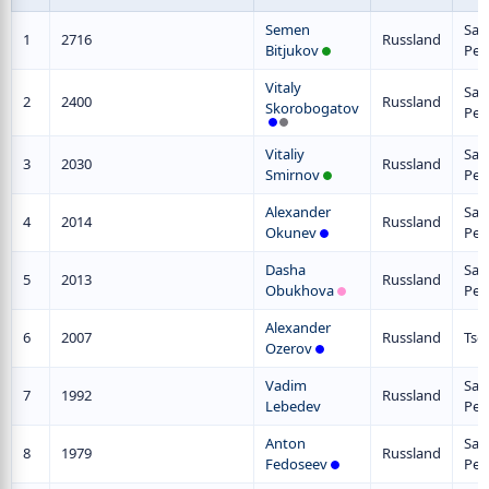
Semen
San
1
2716
Russland
Bitjukov
Pet
Vitaly
San
2
2400
Russland
Skorobogatov
Pet
Vitaliy
San
3
2030
Russland
Smirnov
Pet
Alexander
San
4
2014
Russland
Okunev
Pet
Dasha
San
5
2013
Russland
Obukhova
Pet
Alexander
6
2007
Russland
Tsc
Ozerov
Vadim
San
7
1992
Russland
Lebedev
Pet
Anton
San
8
1979
Russland
Fedoseev
Pet