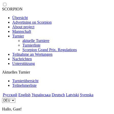
SCORPION
Übersicht
Advertising on Scorpion
About project
Mannschaft
Turnier
aktuelle Turniere
Turnierliste
Scorpion Grand Prix. Regulations
Teilnahme an Wertungen
Nachrichten
Unterstützung
Aktuelles Turnier
Turnierübersicht
Teilnehmerliste
Русский
English
Українська
Deutsch
Latviski
Svenska
Hallo, Gast!