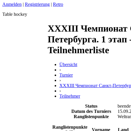
Anmelden
|
Registrierung
|
Retro
Table hockey
XXXIII Чемпионат 
Петербурга. 1 этап 
Teilnehmerliste
Übersicht
›
Turnier
›
XXXIII Чемпионат Санкт-Петербург
›
Teilnehmer
Status
beende
Datum des Turniers
15.09.
Ranglistenpunkte
Weltran
Ranglistenpunkte
Vorname
Land