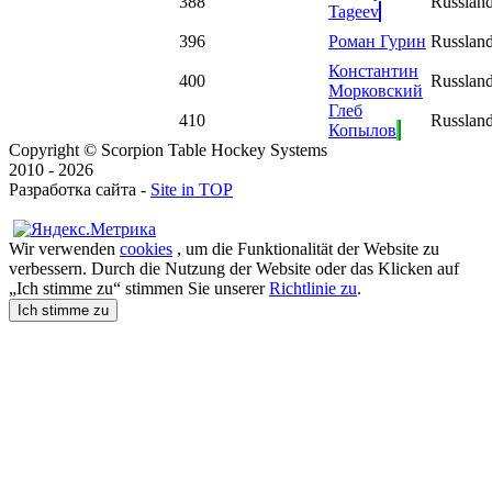
38
8
Russlan
Tageev
39
6
Роман Гурин
Russlan
Константин
40
0
Russlan
Морковский
Глеб
41
0
Russlan
Копылов
Copyright © Scorpion Table Hockey Systems
2010 - 2026
Разработка сайта -
Site in TOP
Wir verwenden
cookies
, um die Funktionalität der Website zu
verbessern. Durch die Nutzung der Website oder das Klicken auf
„Ich stimme zu“ stimmen Sie unserer
Richtlinie zu
.
Ich stimme zu