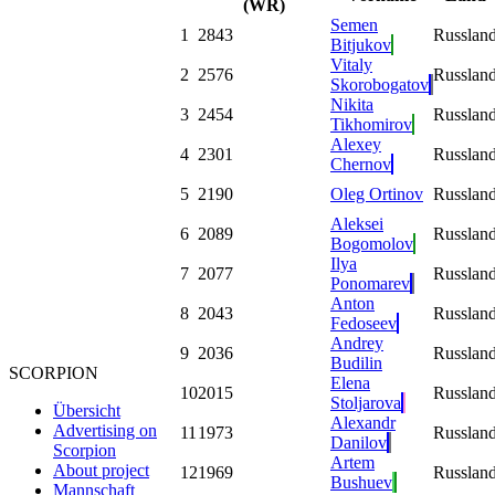
(WR)
Semen
1
2843
Russlan
Bitjukov
Vitaly
2
2576
Russlan
Skorobogatov
Nikita
3
2454
Russlan
Tikhomirov
Alexey
4
2301
Russlan
Chernov
5
2190
Oleg Ortinov
Russlan
Aleksei
6
2089
Russlan
Bogomolov
Ilya
7
2077
Russlan
Ponomarev
Anton
8
2043
Russlan
Fedoseev
Andrey
9
2036
Russlan
Budilin
SCORPION
Elena
10
2015
Russlan
Stoljarova
Übersicht
Alexandr
Advertising on
11
1973
Russlan
Danilov
Scorpion
Artem
About project
12
1969
Russlan
Bushuev
Mannschaft