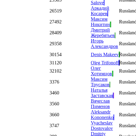
Salove
Аркадий
26
519
Russlan
Косарев
Максим
27
492
Russlan
Никитин
Дмитрий
28
409
Russlan
Жеребятьев
Игорь
29
358
Russlan
Александров
30
154
Denis Makeev
Russlan
31
120
Oleg Trifonoff
Russlan
Олег
32
102
Russlan
Хотимцов
Максим
33
76
Russlan
Трусаков
Наталья
34
60
Russlan
Заставская
Вячеслав
35
60
Russlan
Пименов
Aleksandr
36
60
Russlan
Kononenko
Vyacheslav
37
47
Russlan
Dostovalov
Dmitriy