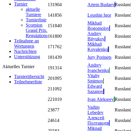
Turnier
13
1904
Artem Budaev
Russlan
aktuelle
Turniere
14
1856
Leushin Igor
Russlan
Turnierliste
Mikhail
Scorpion
15
1840
Russlan
Bogomolov
Grand Prix.
Andrey
Regulations
16
1800
Russlan
Bityukov
Teilnahme an
Mikhail
Wertungen
17
1762
Russlan
Kovalenko
Nachrichten
Unterstützung
18
1439
Jury Porinets
Russlan
Andrey
Aktuelles Turnier
19
1314
Russlan
Ivanchenko
Vitaliy
Turnierübersicht
20
1095
Russlan
Smirnov
Teilnehmerliste
Edward
21
1092
Russlan
Sazanov
22
1019
Ivan Alekseev
Russlan
Vadim
23
877
Russlan
Lebedev
Алексей
24
614
Russlan
Полтавцев
Miknail
25
583
Russlan