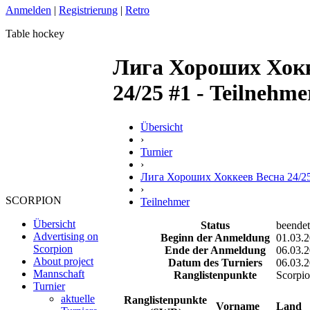
Anmelden
|
Registrierung
|
Retro
Table hockey
Лига Хороших Хокк
24/25 #1 - Teilnehmer
Übersicht
›
Turnier
›
Лига Хороших Хоккеев Весна 24/2
›
SCORPION
Teilnehmer
Übersicht
Status
beendet
Advertising on
Beginn der Anmeldung
01.03.2
Scorpion
Ende der Anmeldung
06.03.2
About project
Datum des Turniers
06.03.
Mannschaft
Ranglistenpunkte
Scorpio
Turnier
aktuelle
Ranglistenpunkte
Vorname
Land