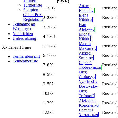
Turniere
(SWR)
Turnierliste
Artem
1
3317
Russland
Scorpion
Bushuev
Grand Prix.
Elena
2
2336
Russland
Regulations
Nikitina
Teilnahme an
Ivan
3
2082
Russland
Wertungen
Alekseev
Nachrichten
Michail
4
1861
Russland
Unterstützung
Nikitin
Maxim
5
1642
Russland
Aktuelles Turnier
Maksimov
Aleksei
6
1000
Russland
Turnierübersicht
Smirnov
Teilnehmerliste
Сергей
7
859
Russland
Любезников
Oleg
8
590
Russland
Garkavyy
Vyacheslav
9
507
Russland
Dostovalov
Oleg
10
373
Russland
Trifonoff
Aleksandr
11
299
Russland
Kononenko
Наталья
12
275
Russland
Заставская