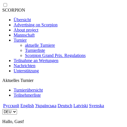
SCORPION
Übersicht
Advertising on Scorpion
About project
Mannschaft
Turnier
aktuelle Turniere
Turnierliste
Scorpion Grand Prix. Regulations
Teilnahme an Wertungen
Nachrichten
Unterstützung
Aktuelles Turnier
Turnierübersicht
Teilnehmerliste
Русский
English
Українська
Deutsch
Latviski
Svenska
Hallo, Gast!