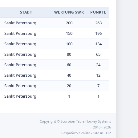
STADT
WERTUNG SWR
PUNKTE
Sankt Petersburg
200
263
Sankt Petersburg
150
196
Sankt Petersburg
100
134
Sankt Petersburg
80
65
Sankt Petersburg
60
24
Sankt Petersburg
40
12
Sankt Petersburg
20
7
Sankt Petersburg
1
1
Copyright © Scorpion Table Hockey Systems
2010 - 2026
Разработка сайта -
Site in TOP