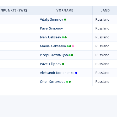
ENPUNKTE (SWR)
VORNAME
LAND
Vitaliy Smirnov
Russland
Pavel Simonov
Russland
Ivan Alekseev
Russland
Mariia Alekseeva
Russland
Игорь Хотимцов
Russland
Pavel Filippov
Russland
Aleksandr Kononenko
Russland
Олег Хотимцов
Russland