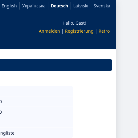
English
Українська
Deutsch
Latviski
Svenska
Hallo, Gast!
Anmelden
|
Registrierung
|
Retro
0
0
ngliste