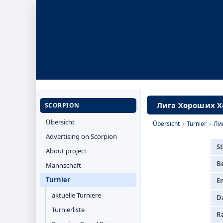
Лига Хороших Хо
SCORPION
Übersicht
Übersicht
›
Turnier
›
Ли
Advertising on Scorpion
S
About project
B
Mannschaft
Turnier
E
aktuelle Turniere
D
Turnierliste
R