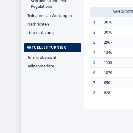
Scorpion Grand Prix.
Regulations
RANGLIST
Teilnahme an Wertungen
1
3076
Nachrichten
2
3016
Unterstützung
3
2967
AKTUELLES TURNIER
4
1346
Turnierübersicht
5
1138
Teilnehmerliste
6
1076
7
850
8
828