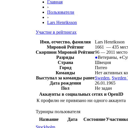
Главная
›
Пользователи
›
Lars Henriksson
Участие в рейтингах
Имя, отчество, фамилия
Lars Henriksson
Мировой Рейтинг
1661 — 435 мес
Скорпион Мировой Рейтинг
96 — 2011 место
Разряды
●
Ветераны
,
●
Су
Страна
Швеция
Город
Питео
Команды
Нет активных к
Выступал за команды ранее
Sweden
,
Sweden 
Дата рождения
26.01.1965
Пол
Не задан
Аккаунты в социальных сетях и OpenID
К профилю не привязано ни одного аккаунта
Турниры пользователя
Название
Дата
Состояние
Участник
Stockholm