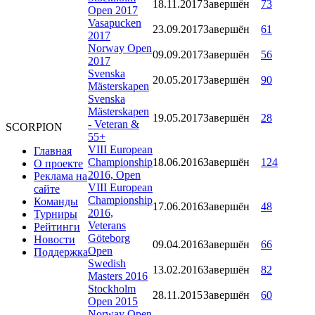
18.11.2017
Завершён
73
Open 2017
Vasapucken
23.09.2017
Завершён
61
2017
Norway Open
09.09.2017
Завершён
56
2017
Svenska
20.05.2017
Завершён
90
Mästerskapen
Svenska
Mästerskapen
19.05.2017
Завершён
28
- Veteran &
SCORPION
55+
VIII European
Главная
Championship
18.06.2016
Завершён
124
О проекте
2016, Open
Реклама на
VIII European
сайте
Championship
Команды
17.06.2016
Завершён
48
2016,
Турниры
Veterans
Рейтинги
Göteborg
Новости
09.04.2016
Завершён
66
Open
Поддержка
Swedish
13.02.2016
Завершён
82
Masters 2016
Stockholm
28.11.2015
Завершён
60
Open 2015
Norway Open