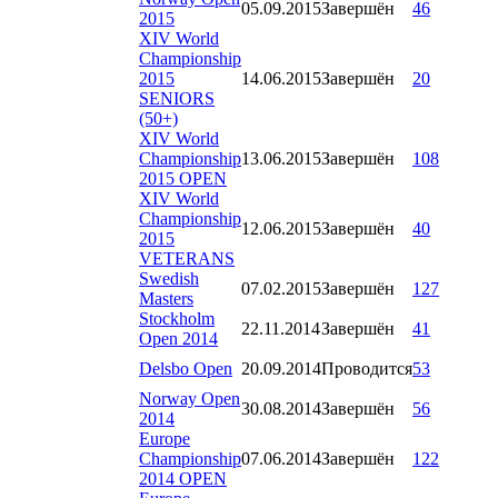
05.09.2015
Завершён
46
2015
XIV World
Championship
2015
14.06.2015
Завершён
20
SENIORS
(50+)
XIV World
Championship
13.06.2015
Завершён
108
2015 OPEN
XIV World
Championship
12.06.2015
Завершён
40
2015
VETERANS
Swedish
07.02.2015
Завершён
127
Masters
Stockholm
22.11.2014
Завершён
41
Open 2014
Delsbo Open
20.09.2014
Проводится
53
Norway Open
30.08.2014
Завершён
56
2014
Europe
Championship
07.06.2014
Завершён
122
2014 OPEN