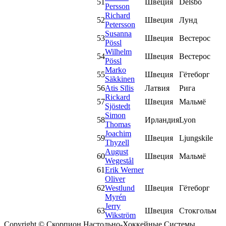
51
Швеция
Delsbo
Persson
Richard
52
Швеция
Лунд
Petersson
Susanna
53
Швеция
Вестерос
Pössl
Wilhelm
54
Швеция
Вестерос
Pössl
Marko
55
Швеция
Гётеборг
Säkkinen
56
Atis Sīlis
Латвия
Рига
Rickard
57
Швеция
Мальмё
Sjöstedt
Simon
58
Ирландия
Lyon
Thomas
Joachim
59
Швеция
Ljungskile
Thyzell
August
60
Швеция
Мальмё
Wegestål
61
Erik Werner
Oliver
62
Westlund
Швеция
Гётеборг
Myrén
Jerry
63
Швеция
Стокгольм
Wikström
Copyright © Скорпион Настольно-Хоккейные Системы