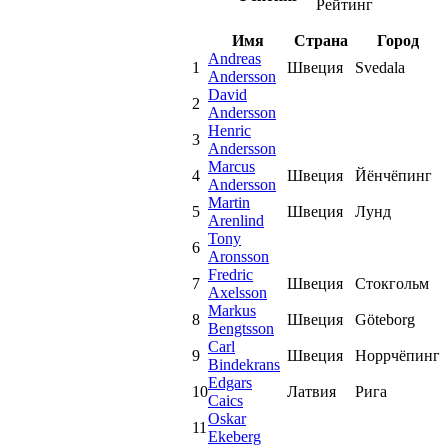
Рейтинг
Имя
Страна
Город
Andreas
1
Швеция
Svedala
Andersson
David
2
Andersson
Henric
3
Andersson
Marcus
4
Швеция
Йёнчёпинг
Andersson
Martin
5
Швеция
Лунд
Arenlind
Tony
6
Aronsson
Fredric
7
Швеция
Стокгольм
Axelsson
Markus
8
Швеция
Göteborg
Bengtsson
Carl
9
Швеция
Норрчёпинг
Bindekrans
Edgars
10
Латвия
Рига
Caics
Oskar
11
Ekeberg