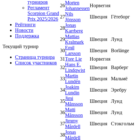
турниров
Morten
26
Норвегия
Регламент
Johannessen
Scorpion Grand
Nils
27
Швеция
Гётеборг
Prix 2025/2026
Jönsson
Рейтинги
Jonas
28
Новости
Karrberg
Поддержка
Mattias
29
Швеция
Лунд
Kralmark
Текущий турнир
Emil
30
Швеция
Borlänge
Larsson
Страница турнира
31
Tore Lie
Норвегия
Список участников
Hans E.
32
Швеция
Варберг
Lindqwist
Martin
33
Швеция
Мальмё
Lundén
Joakim
34
Швеция
Эребру
Lundin
Jimi
35
Швеция
Лунд
Månsson
Matti
36
Швеция
Лунд
Månsson
Jimmy
37
Швеция
Стокгольм
Mårdell
Jonas
38
Mårdell