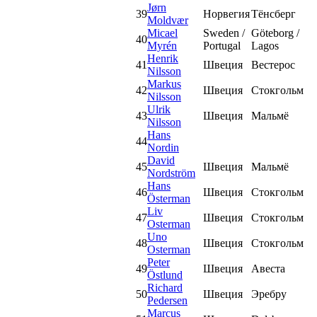
Jørn
39
Норвегия
Тёнсберг
Moldvær
Micael
Sweden /
Göteborg /
40
Myrén
Portugal
Lagos
Henrik
41
Швеция
Вестерос
Nilsson
Markus
42
Швеция
Стокгольм
Nilsson
Ulrik
43
Швеция
Мальмё
Nilsson
Hans
44
Nordin
David
45
Швеция
Мальмё
Nordström
Hans
46
Швеция
Стокгольм
Österman
Liv
47
Швеция
Стокгольм
Osterman
Uno
48
Швеция
Стокгольм
Osterman
Peter
49
Швеция
Авеста
Östlund
Richard
50
Швеция
Эребру
Pedersen
Marcus