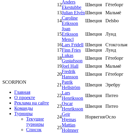
Anders
12
Швеция
Гётеборг
Ekestubbe
13
Julian Elvén
Швеция
Мальмё
Caroline
14
Швеция
Delsbo
Eriksson
Joan
15
Eriksson
Швеция
Лунд
Mencl
16
Lars Fridell
Швеция
Стокгольм
17
Finn Fries
Швеция
Лунд
Lukas
18
Швеция
Гётеборг
Gustafsson
19
Joel Hall
Швеция
Мальмё
Fredrik
20
Швеция
Гётеборг
Hansson
Patrik
SCORPION
21
Швеция
Эребру
Hellström
Главная
Lars
22
Швеция
Питео
О проекте
Henriksson
Реклама на сайте
Oscar
23
Швеция
Питео
Команды
Henriksson
Турниры
Geir
24
Норвегия
Осло
Текущие
Hjemas
турниры
Mattias
25
Список
Holmner