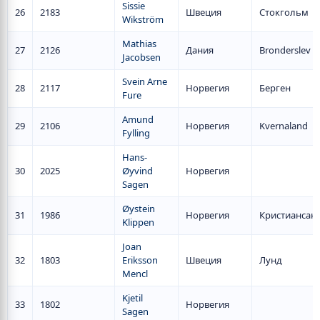
Sissie
26
2183
Швеция
Стокгольм
Wikström
Mathias
27
2126
Дания
Bronderslev
Jacobsen
Svein Arne
28
2117
Норвегия
Берген
Fure
Amund
29
2106
Норвегия
Kvernaland
Fylling
Hans-
30
2025
Øyvind
Норвегия
Sagen
Øystein
31
1986
Норвегия
Кристиансан
Klippen
Joan
32
1803
Eriksson
Швеция
Лунд
Mencl
Kjetil
33
1802
Норвегия
Sagen