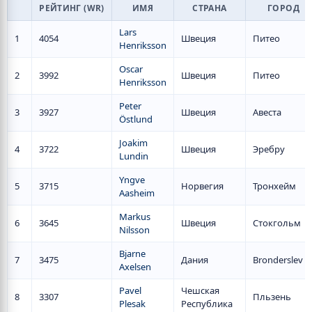
РЕЙТИНГ (WR)
ИМЯ
СТРАНА
ГОРОД
Lars
1
4054
Швеция
Питео
Henriksson
Oscar
2
3992
Швеция
Питео
Henriksson
Peter
3
3927
Швеция
Авеста
Östlund
Joakim
4
3722
Швеция
Эребру
Lundin
Yngve
5
3715
Норвегия
Тронхейм
Aasheim
Markus
6
3645
Швеция
Стокгольм
Nilsson
Bjarne
7
3475
Дания
Bronderslev
Axelsen
Pavel
Чешская
8
3307
Пльзень
Plesak
Республика