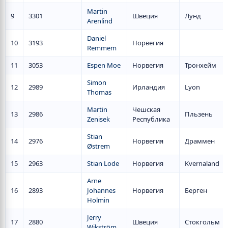
Martin
9
3301
Швеция
Лунд
Arenlind
Daniel
10
3193
Норвегия
Remmem
11
3053
Espen Moe
Норвегия
Тронхейм
Simon
12
2989
Ирландия
Lyon
Thomas
Martin
Чешская
13
2986
Пльзень
Zenisek
Республика
Stian
14
2976
Норвегия
Драммен
Østrem
15
2963
Stian Lode
Норвегия
Kvernaland
Arne
16
2893
Johannes
Норвегия
Берген
Holmin
Jerry
17
2880
Швеция
Стокгольм
Wikström