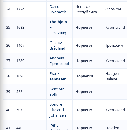
David
Чешская
34
1724
Оломоуц
Dvoracek
Республика
Thorbjorn
35
1683
F.
Норвегия
Kvernaland
Hestvaag
Gustav
36
1407
Норвегия
Тронхейм
Brådland
Andreas
37
1389
Норвегия
Kvernaland
Fjermestad
Frank
Hauge i
38
1098
Норвегия
Tønnesen
Dalane
Kent Are
39
522
Норвегия
Solli
Sondre
40
507
Efteland
Норвегия
Kvernaland
Johansen
Per E.
41
440
Норвегия
Hovden