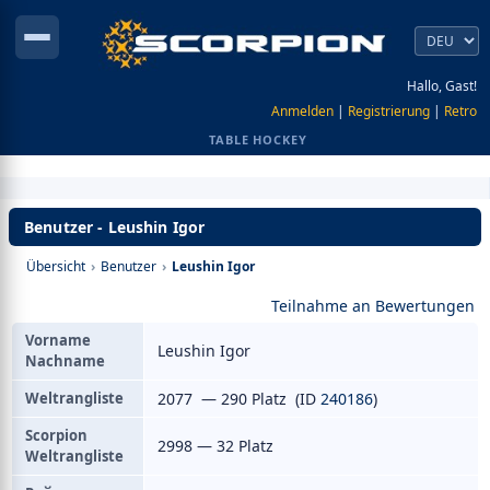
Hallo, Gast!
Anmelden
|
Registrierung
|
Retro
TABLE HOCKEY
Benutzer - Leushin Igor
Übersicht
›
Benutzer
›
Leushin Igor
Teilnahme an Bewertungen
Vorname
Leushin Igor
Nachname
Weltrangliste
2077 — 290 Platz (ID
240186
)
Scorpion
2998 — 32 Platz
Weltrangliste