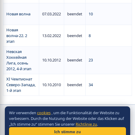
Новая волна
07.03.2022
beendet
10
Новая
волна-22. 2
13.02.2022
beendet
8
этап
Невская
Хоккейная
10.10.2012
beendet
23
Лига, осень
2012, 4-й этап
XI Чемпионат
Северо-Запада,
10.10.2010
beendet
34
1-й этап
Wir verwenden
cookies
, um die Funktionalität der Website zu
Copyright © Scorpion Table Hockey Systems
verbessern. Durch die Nutzung der Website oder das Klicken auf
2010 - 2026
„Ich stimme zu“ stimmen Sie unserer
Richtlinie zu
.
Разработка сайта -
Site in TOP
Ich stimme zu