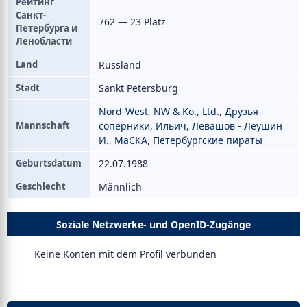
Рейтинг
Санкт-
762 — 23 Platz
Петербурга и
Ленобласти
Land
Russland
Stadt
Sankt Petersburg
Nord-West
,
NW & Ko., Ltd.
,
Друзья-
Mannschaft
соперники
,
Ильич
,
Левашов - Леушин
И.
,
МаСКА
,
Петербургские пираты
Geburtsdatum
22.07.1988
Geschlecht
Männlich
Soziale Netzwerke- und OpenID-Zugänge
Keine Konten mit dem Profil verbunden