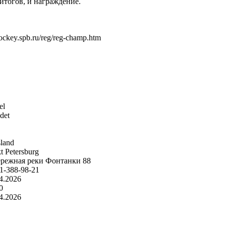
итогов, и награждение.
ckey.spb.ru/reg/reg-champ.htm
el
det
land
t Petersburg
ережная реки Фонтанки 88
1-388-98-21
4.2026
0
4.2026