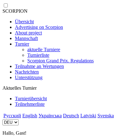
SCORPION
Übersicht
Advertising on Scorpion
About project
Mannschaft
Turnier
aktuelle Turniere
Turnierliste
Scorpion Grand Prix. Regulations
Teilnahme an Wertungen
Nachrichten
Unterstützung
Aktuelles Turnier
Turnierübersicht
Teilnehmerliste
Русский
English
Українська
Deutsch
Latviski
Svenska
Hallo, Gast!