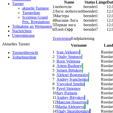
Name
Status
Länge
Dat
Turnier
1
любители
beendet
1
12.
aktuelle Turniere
2
Лиги любителей
beendet
1
12.
Turnierliste
3
Мастера
beendet
1
12.
Scorpion Grand
4
Высшая Лига
beendet
1
12.
Prix. Regulations
5
Первая лига
beendet
1
12.
Teilnahme an Wertungen
6
Плей-Офф
beendet
7
12.
Nachrichten
Unterstützung
Textversion
Endplazierung
Aktuelles Turnier
Vorname
Lan
1
Ivan Alekseev
Russla
Turnierübersicht
2
Vitaliy Smirnov
Russla
Teilnehmerliste
3
Boris Velmoga
Russla
4
Artem Bushuev
Russla
5
Semen Bitjukov
Russla
6
Aleksei Bogomolov
Russla
7
Andrey Ivanchenko
Russla
8
Vsevolod Smolin
Russla
9
Pavel Simonov
Russla
10
Jury Porinets
Russla
11
Andrey Bityukov
Russla
12
Максим Никитин
Russla
13
Mariia Alekseeva
Russla
14
Vitaly Skorobogatov
Russla