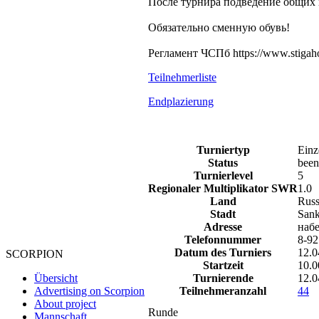
После турнира подведение общих 
Обязательно сменную обувь!
Регламент ЧСПб https://www.stigaho
Teilnehmerliste
Endplazierung
Turniertyp
Einz
Status
been
Turnierlevel
5
Regionaler Multiplikator SWR
1.0
Land
Russ
Stadt
Sank
Adresse
наб
Telefonnummer
8-92
Datum des Turniers
12.0
SCORPION
Startzeit
10.0
Turnierende
12.0
Übersicht
Teilnehmeranzahl
44
Advertising on Scorpion
About project
Runde
Mannschaft