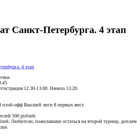
т Санкт-Петербурга. 4 этап
ербурга. 4 этап
ички.
0.45
гистрация 12.30-13.00. Начало 13.20.
В плэй-офф Высшей лиги 8 первых мест.
елей 500 рублей.
блей. Любители, пожелавшие остаться на второй турнир, доплач
цца.