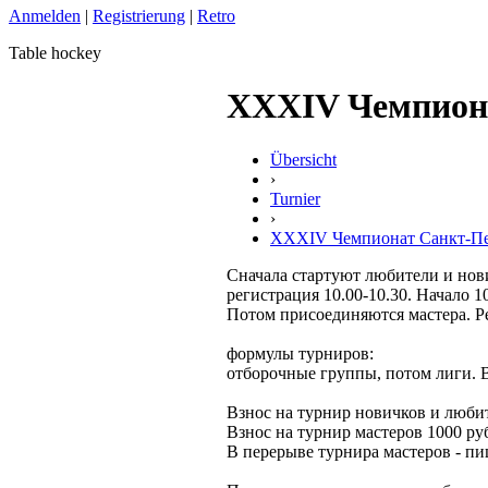
Anmelden
|
Registrierung
|
Retro
Table hockey
XXXIV Чемпиона
Übersicht
›
Turnier
›
XXXIV Чемпионат Санкт-Пет
Сначала стартуют любители и нов
регистрация 10.00-10.30. Начало 1
Потом присоединяются мастера. Ре
формулы турниров:
отборочные группы, потом лиги. 
Взнос на турнир новичков и любит
Взнос на турнир мастеров 1000 ру
В перерыве турнира мастеров - пи