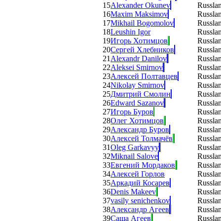
15
Alexander Okunev
Russla
16
Maxim Maksimov
Russla
17
Mikhail Bogomolov
Russla
18
Leushin Igor
Russla
19
Игорь Хотимцов
Russla
20
Сергей Хлебников
Russla
21
Alexandr Danilov
Russla
22
Aleksei Smirnov
Russla
23
Алексей Полтавцев
Russla
24
Nikolay Smirnov
Russla
25
Дмитрий Смолин
Russla
26
Edward Sazanov
Russla
27
Игорь Буров
Russla
28
Олег Хотимцов
Russla
29
Александр Буров
Russla
30
Алексей Толмачёв
Russla
31
Oleg Garkavyy
Russla
32
Miknail Salove
Russla
33
Евгений Мордаков
Russla
34
Алексей Горлов
Russla
35
Аркадий Косарев
Russla
36
Denis Makeev
Russla
37
vasily senichenkov
Russla
38
Александр Агеев
Russla
39
Саша Агеев
Russla