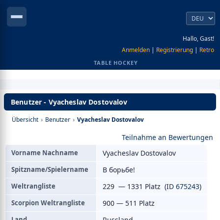
Hallo, Gast!
Anmelden
|
Registrierung
|
Retro
TABLE HOCKEY
Benutzer - Vyacheslav Dostovalov
Übersicht
›
Benutzer
›
Vyacheslav Dostovalov
Teilnahme an Bewertungen
Vorname Nachname
Vyacheslav Dostovalov
Spitzname/Spielername
В борьбе!
Weltrangliste
229 — 1331 Platz (ID
675243
)
Scorpion Weltrangliste
900 — 511 Platz
Land
Russland