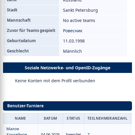
Stadt
Sankt Petersburg
Mannschaft
No active teams
Zuvor für Teams gespielt
Ровесник
Geburtsdatum
11.03.1998
Geschlecht
Männlich
Soziale Netzwerke- und OpenID-Zugänge
Keine Konten mit dem Profil verbunden
Benutzer-Turniere
NAME
DATUM
STATUS
TEILNEHMERANZAHL
Малое
Хоккейное
04.06.2026
beendet
7