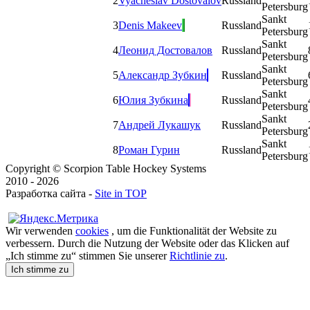
2
Vyacheslav Dostovalov
Russland
Petersburg
Sankt
3
Denis Makeev
Russland
Petersburg
Sankt
4
Леонид Достовалов
Russland
Petersburg
Sankt
5
Александр Зубкин
Russland
Petersburg
Sankt
6
Юлия Зубкина
Russland
Petersburg
Sankt
7
Андрей Лукашук
Russland
Petersburg
Sankt
8
Роман Гурин
Russland
Petersburg
Copyright © Scorpion Table Hockey Systems
2010 - 2026
Разработка сайта -
Site in TOP
Wir verwenden
cookies
, um die Funktionalität der Website zu
verbessern. Durch die Nutzung der Website oder das Klicken auf
„Ich stimme zu“ stimmen Sie unserer
Richtlinie zu
.
Ich stimme zu