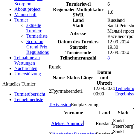
Scorpion
Turnierlevel
6
About project
Regionaler Multiplikator
1.0
Mannschaft
SWR
Turnier
Land
Russland
aktuelle
Stadt
Sankt Petersb
Turniere
Малый просп
Adresse
Turnierliste
Василеостро
Scorpion
Datum des Turniers
12.09.2024
Grand Prix.
Startzeit
19.30
Regulations
Turnierende
12.09.2024
Teilnahme an
Teilnehmeranzahl
8
Wertungen
Runde
Nachrichten
Datum
Unterstützung
Name
Status
Länge
und
Uhrzeit
Aktuelles Turnier
12.09.2024
Teilnehm
2
Группа
beendet
1
00:00
Ergebniss
Turnierübersicht
Teilnehmerliste
Textversion
Endplazierung
Vorname
Land
Stadt
Sankt
1
Aleksei Smirnov
Russland
Petersburg
Sankt