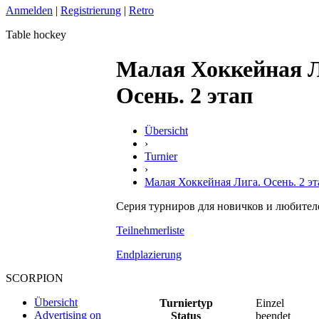
Anmelden
|
Registrierung
|
Retro
Table hockey
Малая Хоккейная Л
Осень. 2 этап
Übersicht
›
Turnier
›
Малая Хоккейная Лига. Осень. 2 эт
Серия турниров для новичков и любител
Teilnehmerliste
Endplazierung
SCORPION
Übersicht
Turniertyp
Einzel
Advertising on
Status
beendet