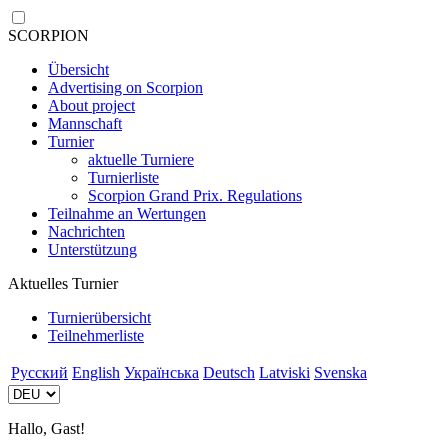
SCORPION
Übersicht
Advertising on Scorpion
About project
Mannschaft
Turnier
aktuelle Turniere
Turnierliste
Scorpion Grand Prix. Regulations
Teilnahme an Wertungen
Nachrichten
Unterstützung
Aktuelles Turnier
Turnierübersicht
Teilnehmerliste
Русский
English
Українська
Deutsch
Latviski
Svenska
Hallo, Gast!