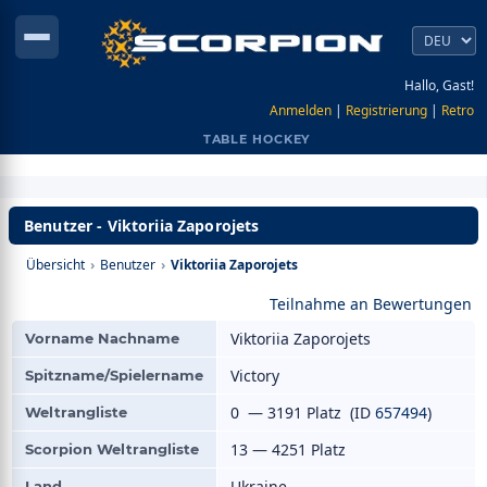
Hallo, Gast!
Anmelden
|
Registrierung
|
Retro
TABLE HOCKEY
Benutzer - Viktoriia Zaporojets
Übersicht
›
Benutzer
›
Viktoriia Zaporojets
Teilnahme an Bewertungen
Viktoriia Zaporojets
Vorname Nachname
Victory
Spitzname/Spielername
0 — 3191 Platz (ID
657494
)
Weltrangliste
13 — 4251 Platz
Scorpion Weltrangliste
Ukraine
Land