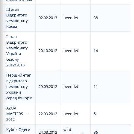
III етап
Відкритого
02.02.2013
beendet
38
чемпіонату
Києва
I етап
Відкритого
чемпіонату
20.10.2012
beendet
14
України
сезону
2012/2013
Перший етап
відкритого
чемпіонату
29.09.2012
beendet
11
України
серед юніорів
AZOV
MASTERS—
22.09.2012
beendet
51
2012
Кубок Одеси
wird
24.08.2012
36