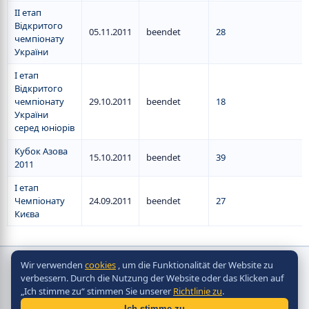
II етап
Відкритого
05.11.2011
beendet
28
чемпіонату
України
I етап
Відкритого
чемпіонату
29.10.2011
beendet
18
України
серед юніорів
Кубок Азова
15.10.2011
beendet
39
2011
I етап
Чемпіонату
24.09.2011
beendet
27
Києва
Wir verwenden
cookies
, um die Funktionalität der Website zu
Copyright © Scorpion Table Hockey Systems
verbessern. Durch die Nutzung der Website oder das Klicken auf
2010 - 2026
„Ich stimme zu“ stimmen Sie unserer
Richtlinie zu
.
Разработка сайта -
Site in TOP
Ich stimme zu