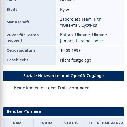
Kyiw
Stadt
Zaporojets Team
,
НХК
Mannschaft
"Ювента"
,
Суслики
Katran
,
Ukraine
,
Ukraine
Zuvor für Teams
gespielt
Juniors
,
Ukraine Ladies
16.09.1999
Geburtsdatum
Nicht festgelegt
Geschlecht
Soziale Netzwerke- und OpenID-Zugänge
Keine Konten mit dem Profil verbunden
Benutzer-Turniere
NAME
DATUM
STATUS
TEILNEHMERANZAH