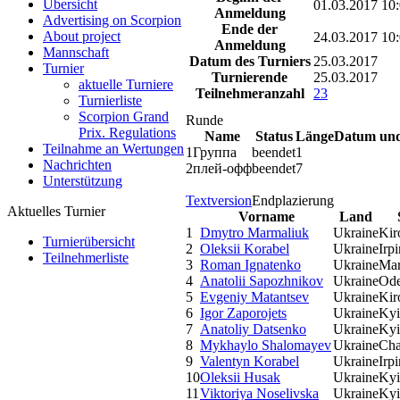
Übersicht
01.03.2017 10
Anmeldung
Advertising on Scorpion
Ende der
About project
24.03.2017 10
Anmeldung
Mannschaft
Datum des Turniers
25.03.2017
Turnier
Turnierende
25.03.2017
aktuelle Turniere
Teilnehmeranzahl
23
Turnierliste
Scorpion Grand
Runde
Prix. Regulations
Name
Status
Länge
Datum und
Teilnahme an Wertungen
1
Группа
beendet
1
Nachrichten
2
плей-офф
beendet
7
Unterstützung
Textversion
Endplazierung
Aktuelles Turnier
Vorname
Land
1
Dmytro Marmaliuk
Ukraine
Kir
Turnierübersicht
2
Oleksii Korabel
Ukraine
Irpi
Teilnehmerliste
3
Roman Ignatenko
Ukraine
Mar
4
Anatolii Sapozhnikov
Ukraine
Ode
5
Evgeniy Matantsev
Ukraine
Kir
6
Igor Zaporojets
Ukraine
Ky
7
Anatoliy Datsenko
Ukraine
Ky
8
Mykhaylo Shalomayev
Ukraine
Cha
9
Valentyn Korabel
Ukraine
Irpi
10
Oleksii Husak
Ukraine
Kyi
11
Viktoriya Noselivska
Ukraine
Ky