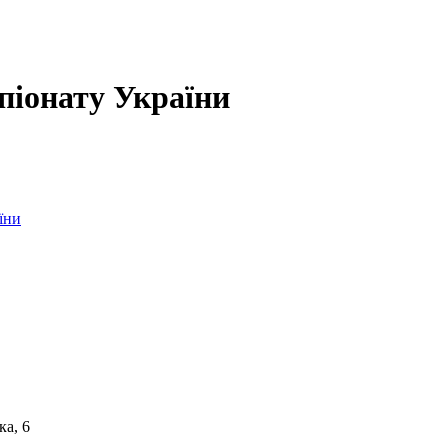
піонату України
їни
ка, 6