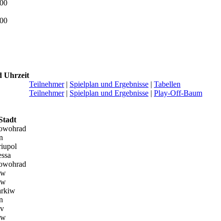
:00
:00
 Uhrzeit
Teilnehmer
|
Spielplan und Ergebnisse
|
Tabellen
Teilnehmer
|
Spielplan und Ergebnisse
|
Play-Off-Baum
Stadt
owohrad
n
iupol
ssa
owohrad
iw
iw
rkiw
n
v
iw