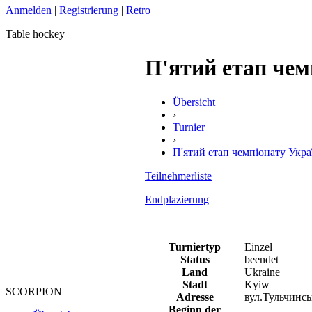
Anmelden
|
Registrierung
|
Retro
Table hockey
П'ятий етап чем
Übersicht
›
Turnier
›
П'ятий етап чемпіонату Укра
Teilnehmerliste
Endplazierung
Turniertyp
Einzel
Status
beendet
Land
Ukraine
Stadt
Kyiw
SCORPION
Adresse
вул.Тульчинсь
Beginn der