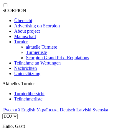
SCORPION
Übersicht
Advertising on Scorpion
About project
Mannschaft
Turnier
aktuelle Turniere
Turnierliste
Scorpion Grand Prix. Regulations
Teilnahme an Wertungen
Nachrichten
Unterstützung
Aktuelles Turnier
Turnierübersicht
Teilnehmerliste
Русский
English
Українська
Deutsch
Latviski
Svenska
Hallo, Gast!