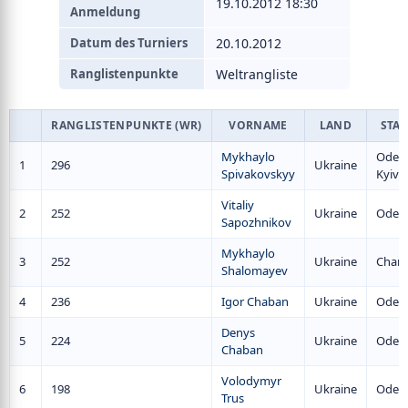
19.10.2012 18:30
Anmeldung
Datum des Turniers
20.10.2012
Ranglistenpunkte
Weltrangliste
RANGLISTENPUNKTE (WR)
VORNAME
LAND
STA
Mykhaylo
Odesa
1
296
Ukraine
Spivakovskyy
Kyiv
Vitaliy
2
252
Ukraine
Odes
Sapozhnikov
Mykhaylo
3
252
Ukraine
Chark
Shalomayev
4
236
Igor Chaban
Ukraine
Odes
Denys
5
224
Ukraine
Odes
Chaban
Volodymyr
6
198
Ukraine
Odes
Trus