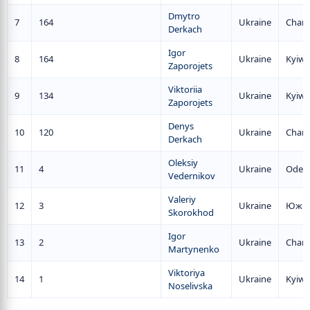
Dmytro
7
164
Ukraine
Chark
Derkach
Igor
8
164
Ukraine
Kyiw
Zaporojets
Viktoriia
9
134
Ukraine
Kyiw
Zaporojets
Denys
10
120
Ukraine
Chark
Derkach
Oleksiy
11
4
Ukraine
Odes
Vedernikov
Valeriy
12
3
Ukraine
Южн
Skorokhod
Igor
13
2
Ukraine
Chark
Martynenko
Viktoriya
14
1
Ukraine
Kyiw
Noselivska