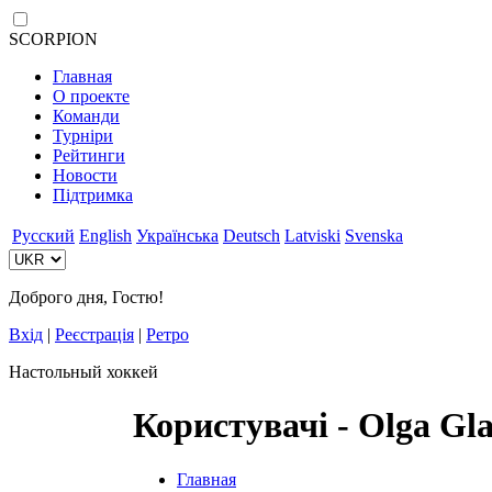
SCORPION
Главная
О проекте
Команди
Турніри
Рейтинги
Новости
Підтримка
Русский
English
Українська
Deutsch
Latviski
Svenska
Доброго дня, Гостю!
Вхід
|
Реєстрація
|
Ретро
Настольный хоккей
Користувачі - Olga Gl
Главная