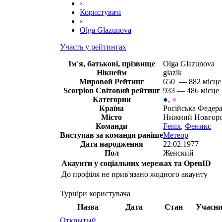
›
Користувачі
›
Olga Glazunova
Участь у рейтингах
Ім'я, батькові, прізвище
Olga Glazunova
Нікнейм
glazik
Мировой Рейтинг
650 — 882 місц
Scorpion Світовий рейтинг
933 — 486 місце
Категории
●
,
●
Країна
Російська Федера
Місто
Нижний Новгор
Команди
Fenix
,
Феникс
Виступав за команди раніше
Метеор
Дата народження
22.02.1977
Пол
Женский
Акаунти у соціальних мережах та OpenID
До профіля не прив'язано жодного акаунту
Турніри користувача
Назва
Дата
Стан
Учасни
Открытый