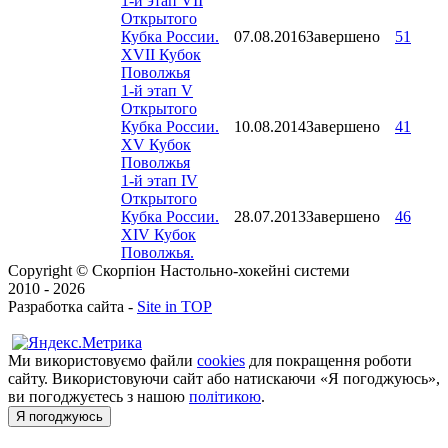
1-й этап VII
Открытого
Кубка России.
07.08.2016
Завершено
51
XVII Кубок
Поволжья
1-й этап V
Открытого
Кубка России.
10.08.2014
Завершено
41
XV Кубок
Поволжья
1-й этап IV
Открытого
Кубка России.
28.07.2013
Завершено
46
XIV Кубок
Поволжья.
Copyright © Скорпіон Настольно-хокейні системи
2010 - 2026
Разработка сайта -
Site in TOP
Ми використовуємо файли
cookies
для покращення роботи
сайту. Використовуючи сайт або натискаючи «Я погоджуюсь»,
ви погоджуєтесь з нашою
політикою
.
Я погоджуюсь