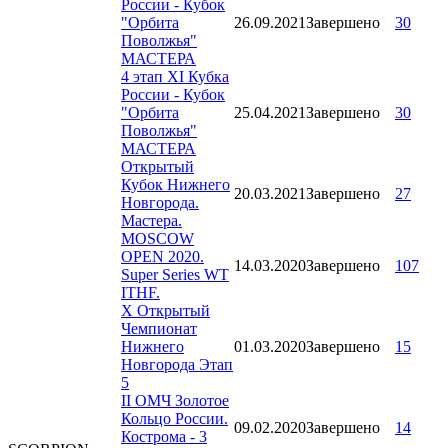
России - Кубок
"Орбита
26.09.2021
Завершено
30
Поволжья"
МАСТЕРА
4 этап XI Кубка
России - Кубок
"Орбита
25.04.2021
Завершено
30
Поволжья"
МАСТЕРА
Открытый
Кубок Нижнего
20.03.2021
Завершено
27
Новгорода.
Мастера.
MOSCOW
OPEN 2020.
14.03.2020
Завершено
107
Super Series WT
ITHF.
X Открытый
Чемпионат
Нижнего
01.03.2020
Завершено
15
Новгорода Этап
5
II ОМЧ Золотое
Кольцо России.
09.02.2020
Завершено
14
Кострома - 3