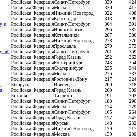
Російська Федерація
Санкт-Петербург
339
424
Російська Федерація
Москва
330
417
Російська Федерація
Нижний Новгород
322
408
Російська Федерація
Краснодар
313
399
 st.
Російська Федерація
Санкт-Петербург
304
391
Російська Федерація
Новосибірськ
296
385
Російська Федерація
Котельники
287
380
Російська Федерація
Нижний Новгород
278
376
Російська Федерація
Ярославль
270
373
y ml.
Російська Федерація
Санкт-Петербург
261
369
Російська Федерація
Горад Казань
252
363
Російська Федерація
Єкатеринбург
243
354
Російська Федерація
Єкатеринбург
235
344
Російська Федерація
Москва
226
333
Російська Федерація
Ростов-на-Дону
217
324
o
Білорусь
Ивенец
209
318
n
Російська Федерація
Горад Казань
200
309
Естонія
Таллинн
191
302
Російська Федерація
Санкт-Петербург
183
290
Російська Федерація
Москва
174
279
Російська Федерація
Санкт-Петербург
165
264
Російська Федерація
Горад Казань
157
245
Російська Федерація
Курськ
148
232
Російська Федерація
Нижний Новгород
139
217
Російська Федерація
Москва
130
209