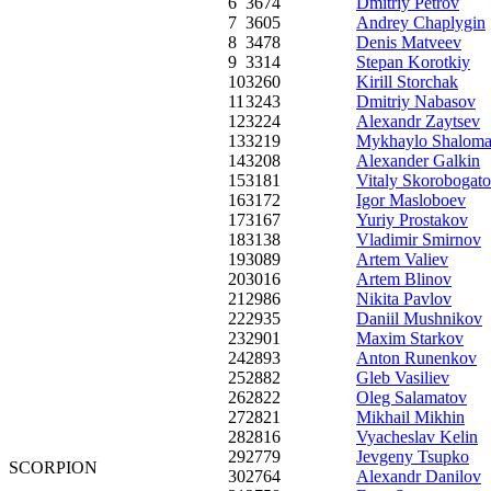
6
3674
Dmitriy Petrov
7
3605
Andrey Chaplygin
8
3478
Denis Matveev
9
3314
Stepan Korotkiy
10
3260
Kirill Storchak
11
3243
Dmitriy Nabasov
12
3224
Alexandr Zaytsev
13
3219
Mykhaylo Shalom
14
3208
Alexander Galkin
15
3181
Vitaly Skorobogat
16
3172
Igor Masloboev
17
3167
Yuriy Prostakov
18
3138
Vladimir Smirnov
19
3089
Artem Valiev
20
3016
Artem Blinov
21
2986
Nikita Pavlov
22
2935
Daniil Mushnikov
23
2901
Maxim Starkov
24
2893
Anton Runenkov
25
2882
Gleb Vasiliev
26
2822
Oleg Salamatov
27
2821
Mikhail Mikhin
28
2816
Vyacheslav Kelin
29
2779
Jevgeny Tsupko
SCORPION
30
2764
Alexandr Danilov