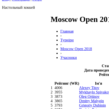
Настольный хоккей
Moscow Open 201
Главная
›
Турніри
›
Moscow Open 2018
›
Учасники
Ста
Дата проведе
Рейт
Рейтинг (WR)
Ім'я
1
4006
Alexey Titov
2
3955
Mykhaylo Spivako
3
3873
Oleg Ortinov
4
3865
Dmitry Malygin
5
3793
Grigoriy Dubinin