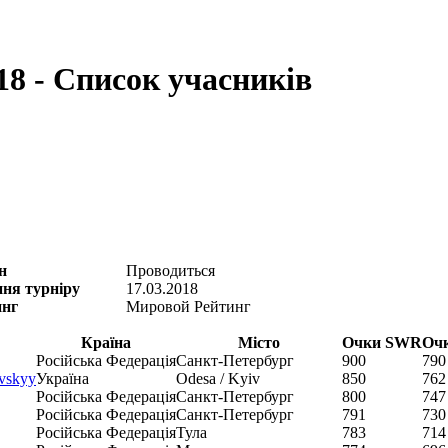
8 - Список учасників
н
Проводиться
ння турніру
17.03.2018
инг
Мировой Рейтинг
Країна
Місто
Очки SWR
Оч
Російська Федерація
Санкт-Петербург
900
790
vskyy
Україна
Odesa / Kyiv
850
762
Російська Федерація
Санкт-Петербург
800
747
Російська Федерація
Санкт-Петербург
791
730
Російська Федерація
Тула
783
714