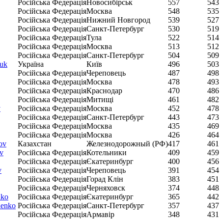
Російська Федерація
Новосибірськ
557
543
Російська Федерація
Москва
548
535
Російська Федерація
Нижний Новгород
539
527
Російська Федерація
Санкт-Петербург
530
519
Російська Федерація
Тула
522
514
Російська Федерація
Москва
513
512
Російська Федерація
Санкт-Петербург
504
509
huk
Україна
Київ
496
503
Російська Федерація
Череповець
487
498
Російська Федерація
Москва
478
493
Російська Федерація
Краснодар
470
486
Російська Федерація
Митищі
461
482
v
Російська Федерація
Москва
452
478
Російська Федерація
Санкт-Петербург
443
473
Російська Федерація
Москва
435
469
Російська Федерація
Москва
426
464
ov
Казахстан
Железнодорожный (РФ)
417
461
v
Російська Федерація
Котельники
409
459
Російська Федерація
Єкатеринбург
400
456
v
Російська Федерація
Череповець
391
454
Російська Федерація
Горад Клін
383
451
Російська Федерація
Черняховск
374
448
nko
Російська Федерація
Єкатеринбург
365
442
henko
Російська Федерація
Санкт-Петербург
357
437
Російська Федерація
Армавір
348
431