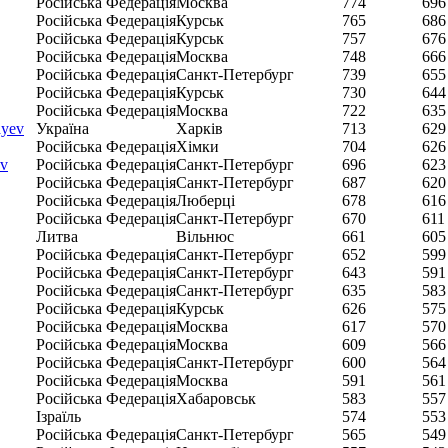
Російська Федерація
Москва
774
696
Російська Федерація
Курськ
765
686
Російська Федерація
Курськ
757
676
Російська Федерація
Москва
748
666
Російська Федерація
Санкт-Петербург
739
655
Російська Федерація
Курськ
730
644
Російська Федерація
Москва
722
635
ayev
Україна
Харків
713
629
Російська Федерація
Хімки
704
626
ov
Російська Федерація
Санкт-Петербург
696
623
Російська Федерація
Санкт-Петербург
687
620
Російська Федерація
Люберці
678
616
Російська Федерація
Санкт-Петербург
670
611
Литва
Вільнюс
661
605
Російська Федерація
Санкт-Петербург
652
599
Російська Федерація
Санкт-Петербург
643
591
Російська Федерація
Санкт-Петербург
635
583
Російська Федерація
Курськ
626
575
Російська Федерація
Москва
617
570
Російська Федерація
Москва
609
566
Російська Федерація
Санкт-Петербург
600
564
Російська Федерація
Москва
591
561
Російська Федерація
Хабаровськ
583
557
Ізраїль
574
553
Російська Федерація
Санкт-Петербург
565
549