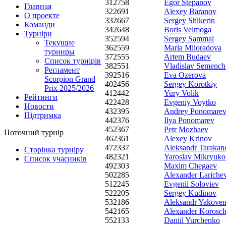
31
2758
Egor Stepanov
Главная
32
2691
Alexey Baranov
О проекте
33
2667
Sergey Shikerin
Команди
34
2648
Boris Velmoga
Турніри
35
2594
Sergey Sammal
Текущие
36
2559
Maria Miloradova
турниры
37
2555
Artem Budaev
Список турнірів
38
2551
Vladislav Semenc
Регламент
39
2516
Eva Ozerova
Scorpion Grand
40
2456
Sergey Korotkiy
Prix 2025/2026
41
2442
Yury Volik
Рейтинги
42
2428
Evgeniy Voytko
Новости
43
2395
Andrey Ponomare
Підтримка
44
2376
Ilya Ponomarev
45
2367
Petr Mozhaev
Поточний турнір
46
2361
Alexey Krinov
47
2337
Aleksandr Tarakan
Сторінка турніру
48
2321
Yaroslav Mikryuko
Список учасників
49
2303
Maxim Chegaev
50
2285
Alexander Lariche
51
2245
Evgenii Soloviev
52
2205
Sergey Kudinov
53
2186
Aleksandr Yakove
54
2165
Alexander Korosc
55
2133
Daniil Yurchenko