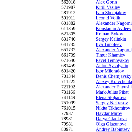
56
2018
Alex Gorin
57
1987
Kirill Vasilev
58
1912
Ivan Shemjakov
59
1911
Leonid Volik
60
1882
Alexander Nagorniy
61
1859
Konstantin Avdeev
62
1805
Roman Bykov
63
1740
Sergey Kalinkin
64
1735
Ilya Timofeev
65
1732
Alexander Nagorni
66
1709
Timur Khamiev
67
1640
Pavel Temnyakov
68
1459
Anton Sysolyatin
69
1420
Igor Miloradov
70
1344
Denis Chernjavsky
71
1225
Alexey Kravchenk
72
1192
Alexander Enyushi
73
1166
Mark-Julius Pikat
74
1149
Elena Stoljarova
75
1099
Sergey Nekrasov
76
1015
Nikita Tikhomirov
77
987
Haydar Mirov
78
981
Darya Gladkova
79
981
Olga Glazunova
80
971
Andrey Babintsev