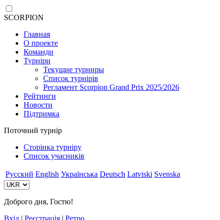
SCORPION
Главная
О проекте
Команди
Турніри
Текущие турниры
Список турнірів
Регламент Scorpion Grand Prix 2025/2026
Рейтинги
Новости
Підтримка
Поточний турнір
Сторінка турніру
Список учасників
Русский
English
Українська
Deutsch
Latviski
Svenska
Доброго дня, Гостю!
Вхід
|
Реєстрація
|
Ретро