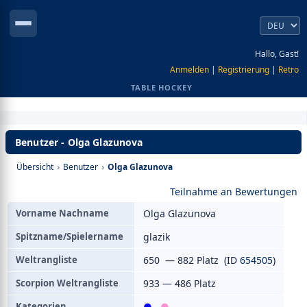
Hallo, Gast!
Anmelden
|
Registrierung
|
Retro
TABLE HOCKEY
Benutzer - Olga Glazunova
Übersicht
›
Benutzer
›
Olga Glazunova
Teilnahme an Bewertungen
Vorname Nachname
Olga Glazunova
Spitzname/Spielername
glazik
Weltrangliste
650 — 882 Platz (ID
654505
)
Scorpion Weltrangliste
933 — 486 Platz
Kategorien
●
,
●