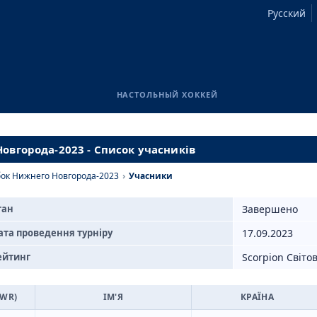
Русский
НАСТОЛЬНЫЙ ХОККЕЙ
овгорода-2023 - Список учасників
бок Нижнего Новгорода-2023
›
Учасники
тан
Завершено
ата проведення турніру
17.09.2023
ейтинг
Scorpion Світо
SWR)
ІМ'Я
КРАЇНА