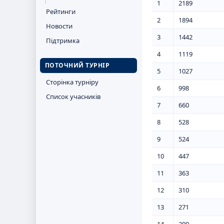
1
2189
Рейтинги
2
1894
Новости
3
1442
Підтримка
4
1119
ПОТОЧНИЙ ТУРНІР
5
1027
Сторінка турніру
6
998
Список учасників
7
660
8
528
9
524
10
447
11
363
12
310
13
271