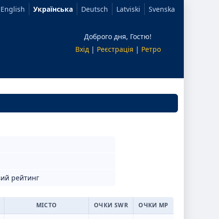
English
Українська
Deutsch
Latviski
Svenska
Доброго дня, Гостю!
Вхід
|
Реєстрація
|
Ретро
вий рейтинг
МІСТО
ОЧКИ SWR
ОЧКИ МР