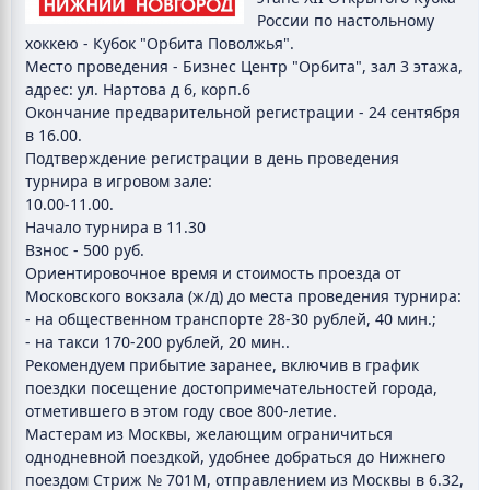
России по настольному
хоккею - Кубок "Орбита Поволжья".
Место проведения - Бизнес Центр "Орбита", зал 3 этажа,
адрес: ул. Нартова д 6, корп.6
Окончание предварительной регистрации - 24 сентября
в 16.00.
Подтверждение регистрации в день проведения
турнира в игровом зале:
10.00-11.00.
Начало турнира в 11.30
Взнос - 500 руб.
Ориентировочное время и стоимость проезда от
Московского вокзала (ж/д) до места проведения турнира:
- на общественном транспорте 28-30 рублей, 40 мин.;
- на такси 170-200 рублей, 20 мин..
Рекомендуем прибытие заранее, включив в график
поездки посещение достопримечательностей города,
отметившего в этом году свое 800-летие.
Мастерам из Москвы, желающим ограничиться
однодневной поездкой, удобнее добраться до Нижнего
поездом Стриж № 701М, отправлением из Москвы в 6.32,