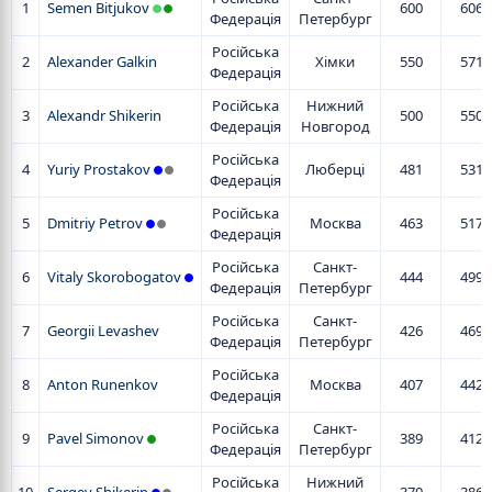
1
Semen Bitjukov
600
606
Федерація
Петербург
Російська
2
Alexander Galkin
Хімки
550
571
Федерація
Російська
Нижний
3
Alexandr Shikerin
500
550
Федерація
Новгород
Російська
4
Yuriy Prostakov
Люберці
481
531
Федерація
Російська
5
Dmitriy Petrov
Москва
463
517
Федерація
Російська
Санкт-
6
Vitaly Skorobogatov
444
499
Федерація
Петербург
Російська
Санкт-
7
Georgii Levashev
426
469
Федерація
Петербург
Російська
8
Anton Runenkov
Москва
407
442
Федерація
Російська
Санкт-
9
Pavel Simonov
389
412
Федерація
Петербург
Російська
Нижний