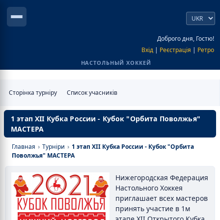
Доброго дня, Гостю!
Вхід
|
Реєстрація
|
Ретро
НАСТОЛЬНЫЙ ХОККЕЙ
Сторінка турніру
Список учасників
1 этап XII Кубка России - Кубок "Орбита Поволжья"
МАСТЕРА
Главная
›
Турніри
›
1 этап XII Кубка России - Кубок "Орбита
Поволжья" МАСТЕРА
Нижегородская Федерация
Настольного Хоккея
приглашает всех мастеров
принять участие в 1м
этапе XII Открытого Кубка