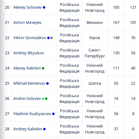
Російська
Нижний
20
Alexey Soloviev
185
121
Федерація
Новгород
Російська
21
Anton Mineyev
Вязники
167
105
Федерація
Російська
22
Viktor Gomziakov
Кіров
148
76
Федерація
Російська
Санкт-
23
Andrey Bityukov
130
56
Федерація
Петербург
Російська
Нижний
24
Alexey Kalinkin
111
40
Федерація
Новгород
Російська
25
Mikhail Kemenov
Шатки
93
22
Федерація
Російська
Нижний
26
Andrei Solovev
74
14
Федерація
Новгород
Російська
Нижний
27
Vladimir Kudryavcev
56
8
Федерація
Новгород
Російська
Нижний
28
Andrey Kalinkin
37
6
Федерація
Новгород