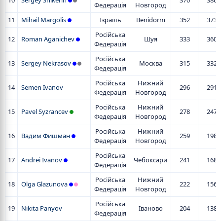
10
Sergey Shikerin
370
386
Федерація
Новгород
11
Mihail Margolis
Ізраїль
Benidorm
352
373
Російська
12
Roman Aganichev
Шуя
333
360
Федерація
Російська
13
Sergey Nekrasov
Москва
315
332
Федерація
Російська
Нижний
14
Semen Ivanov
296
291
Федерація
Новгород
Російська
Нижний
15
Pavel Syzrancev
278
247
Федерація
Новгород
Російська
Нижний
16
Вадим Фишман
259
198
Федерація
Новгород
Російська
17
Andrei Ivanov
Чебоксари
241
168
Федерація
Російська
Нижний
18
Olga Glazunova
222
156
Федерація
Новгород
Російська
19
Nikita Panyov
Іваново
204
138
Федерація