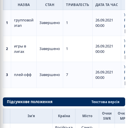
НАЗВА
СТАН
ТРИВАЛІСТЬ
ДАТА ТА ЧАС
У
групповой
26.09.2021
Ро
Завершено
1
1
этап
00:00
ре
|
У
игры в
26.09.2021
Ро
Завершено
1
2
лигах
00:00
ре
|
У
26.09.2021
Ро
плей-офф
Завершено
7
3
00:00
ре
|
Підсумкове положення
Текстова версія
Очки
Очки
Ім'я
Країна
Місто
SWR
МР
Російська
Санкт-