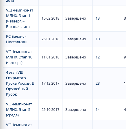
2018
VIII Чемпионат
МЛНХ. Этап 1
15.02.2018
Завершено
13
3
(четверг) -
Высшая лига
РС Баланс -
25.01.2018
Завершено
10
Ностальжи
VII Чемпионат
МЛНХ. Этап 10
11.01.2018
Завершено
12
9
(четверг)
4 этап VIII
Открытого
Кубка России. II
17.12.2017
Завершено
28
12
Оружейный
Кубок
VII Чемпионат
МЛНХ. Этап 5
25.10.2017
Завершено
14
4
(среда)
VII Чемпионат