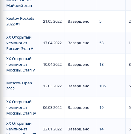
Майский этап
Reutov Rockets
21.05.2022
Завершено
5
2
2022 #1
XX Открытый
чемпионат
17.04.2022
Завершено
53
19
России. Этап V
XX Открытый
чемпионат
10.04.2022
Завершено
18
8
Москвы. Этап V
Moscow Open
12.03.2022
Завершено
105
69
2022
XX Открытый
чемпионат
06.03.2022
Завершено
19
5
Москвы. Этап IV
XX Открытый
чемпионат
22.01.2022
Завершено
14
6