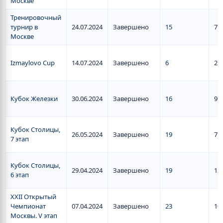
Москве
Тренировочный
турнир в
24.07.2024
Завершено
15
7
Москве
Izmaylovo Cup
14.07.2024
Завершено
6
2
Кубок Железки
30.06.2024
Завершено
16
9
Кубок Столицы,
26.05.2024
Завершено
19
7
7 этап
Кубок Столицы,
29.04.2024
Завершено
19
12
6 этап
XXII Открытый
Чемпионат
07.04.2024
Завершено
23
10
Москвы. V этап