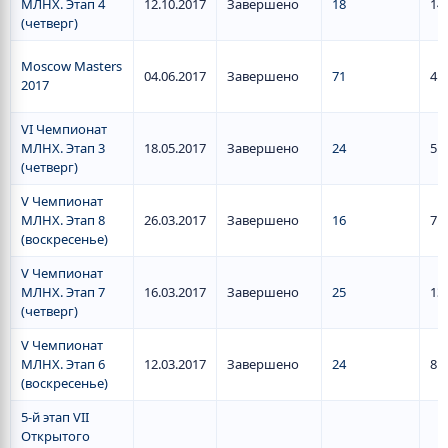
МЛНХ. Этап 4
12.10.2017
Завершено
18
14
(четверг)
Moscow Masters
04.06.2017
Завершено
71
41
2017
VI Чемпионат
МЛНХ. Этап 3
18.05.2017
Завершено
24
5
(четверг)
V Чемпионат
МЛНХ. Этап 8
26.03.2017
Завершено
16
7
(воскресенье)
V Чемпионат
МЛНХ. Этап 7
16.03.2017
Завершено
25
13
(четверг)
V Чемпионат
МЛНХ. Этап 6
12.03.2017
Завершено
24
8
(воскресенье)
5-й этап VII
Открытого