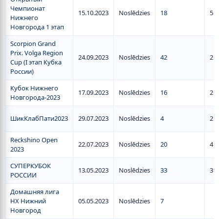
Чемпионат
15.10.2023
Noslēdzies
18
5
Нижнего
Новгорода 1 этап
Scorpion Grand
Prix. Volga Region
24.09.2023
Noslēdzies
42
2
Cup (I этап Кубка
России)
Кубок Нижнего
17.09.2023
Noslēdzies
16
2
Новгорода-2023
ШикКлабПати2023
29.07.2023
Noslēdzies
4
2
Reckshino Open
22.07.2023
Noslēdzies
20
4
2023
СУПЕРКУБОК
13.05.2023
Noslēdzies
33
31
РОССИИ
Домашняя лига
НХ Нижний
05.05.2023
Noslēdzies
7
Новгород