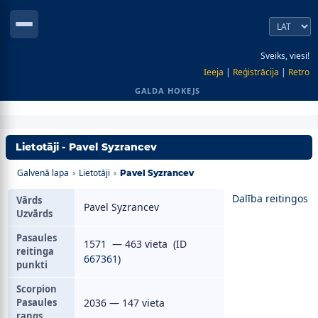
Sveiks, viesi!
Ieeja
|
Reģistrācija
|
Retro
GALDA HOKEJS
Lietotāji - Pavel Syzrancev
Galvenā lapa
Lietotāji
›
›
Pavel Syzrancev
Dalība reitingos
Vārds
Pavel Syzrancev
Uzvārds
Pasaules
1571 — 463 vieta (ID
reitinga
667361
)
punkti
Scorpion
Pasaules
2036 — 147 vieta
rangs