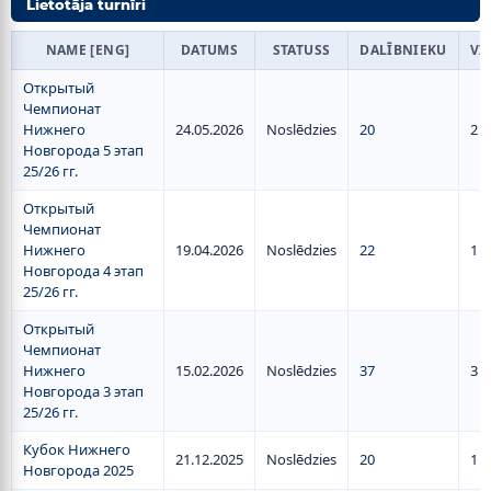
Lietotāja turnīri
NAME [ENG]
DATUMS
STATUSS
DALĪBNIEKU
VI
Открытый
Чемпионат
Нижнего
24.05.2026
Noslēdzies
20
2
Новгорода 5 этап
25/26 гг.
Открытый
Чемпионат
Нижнего
19.04.2026
Noslēdzies
22
1
Новгорода 4 этап
25/26 гг.
Открытый
Чемпионат
Нижнего
15.02.2026
Noslēdzies
37
3
Новгорода 3 этап
25/26 гг.
Кубок Нижнего
21.12.2025
Noslēdzies
20
1
Новгорода 2025