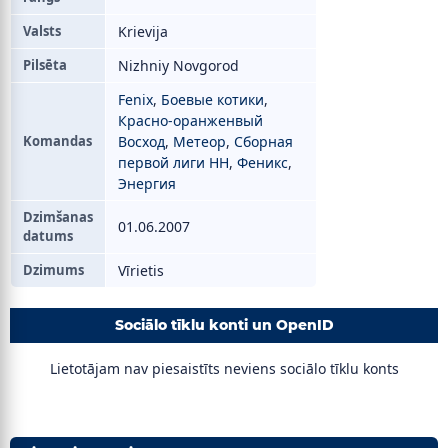
Valsts
Krievija
Pilsēta
Nizhniy Novgorod
Fenix
,
Боевые котики
,
Красно-оранженвый
Komandas
Восход
,
Метеор
,
Сборная
первой лиги НН
,
Феникс
,
Энергия
Dzimšanas
01.06.2007
datums
Dzimums
Vīrietis
Sociālo tīklu konti un OpenID
Lietotājam nav piesaistīts neviens sociālo tīklu konts