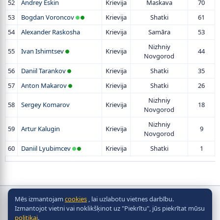
52
Andrey Eskin
Krievija
Maskava
70
53
Bogdan Voroncov
Krievija
Shatki
61
54
Alexander Raskosha
Krievija
Samāra
53
Nizhniy
55
Ivan Ishimtsev
Krievija
44
Novgorod
56
Daniil Tarankov
Krievija
Shatki
35
57
Anton Makarov
Krievija
Shatki
26
Nizhniy
58
Sergey Komarov
Krievija
18
Novgorod
Nizhniy
59
Artur Kalugin
Krievija
9
Novgorod
60
Daniil Lyubimcev
Krievija
Shatki
1
Mēs izmantojam
cookies
, lai uzlabotu vietnes darbību.
Autortiesības © galda hokeja, 2010-2026
Izmantojot vietni vai noklikšķinot uz "Piekrītu", jūs piekrītat mūsu
2010 - 2026
politikai
.
Разработка сайта -
Site in TOP