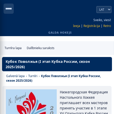
Sveiks, viesi!
Ieeja
|
Reģistrācija
|
Retro
GALDA HOKEJS
Turnīra lapa
Dalībnieku saraksts
Кубок Поволжья (I этап Кубка России, сезон
2025/2026)
Galvenā lapa
›
Turnīri
›
Кубок Поволжья (I этап Кубка России,
сезон 2025/2026)
Нижегородская Федерация
Настольного Хоккея
приглашает всех мастеров
принять участие в 1 этапе
XV Открытого Кубка России