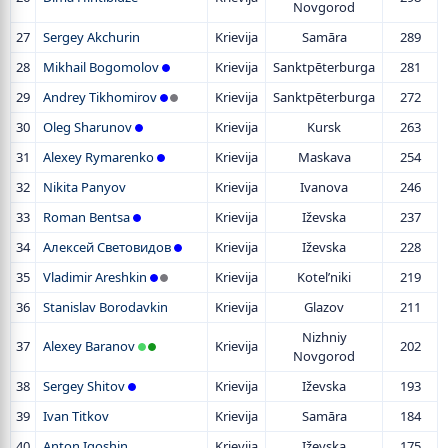
Novgorod
27
Sergey Akchurin
Krievija
Samāra
289
28
Mikhail Bogomolov
Krievija
Sanktpēterburga
281
29
Andrey Tikhomirov
Krievija
Sanktpēterburga
272
30
Oleg Sharunov
Krievija
Kursk
263
31
Alexey Rymarenko
Krievija
Maskava
254
32
Nikita Panyov
Krievija
Ivanova
246
33
Roman Bentsa
Krievija
Iževska
237
34
Алексей Световидов
Krievija
Iževska
228
35
Vladimir Areshkin
Krievija
Kotel’niki
219
36
Stanislav Borodavkin
Krievija
Glazov
211
Nizhniy
37
Alexey Baranov
Krievija
202
Novgorod
38
Sergey Shitov
Krievija
Iževska
193
39
Ivan Titkov
Krievija
Samāra
184
40
Anton Igoshin
Krievija
Iževska
175