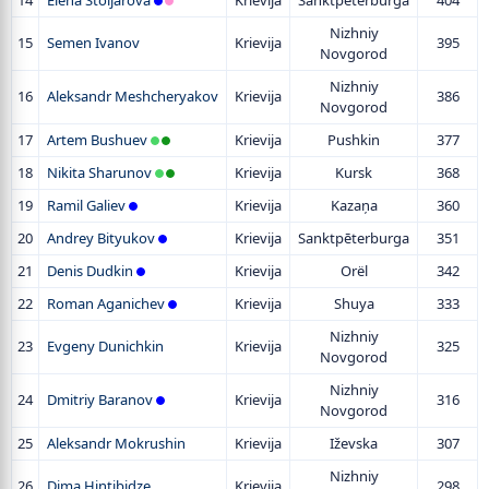
14
Elena Stoljarova
Krievija
Sanktpēterburga
404
Nizhniy
15
Semen Ivanov
Krievija
395
Novgorod
Nizhniy
16
Aleksandr Meshcheryakov
Krievija
386
Novgorod
17
Artem Bushuev
Krievija
Pushkin
377
18
Nikita Sharunov
Krievija
Kursk
368
19
Ramil Galiev
Krievija
Kazaņa
360
20
Andrey Bityukov
Krievija
Sanktpēterburga
351
21
Denis Dudkin
Krievija
Orël
342
22
Roman Aganichev
Krievija
Shuya
333
Nizhniy
23
Evgeny Dunichkin
Krievija
325
Novgorod
Nizhniy
24
Dmitriy Baranov
Krievija
316
Novgorod
25
Aleksandr Mokrushin
Krievija
Iževska
307
Nizhniy
26
Dima Hintibidze
Krievija
298