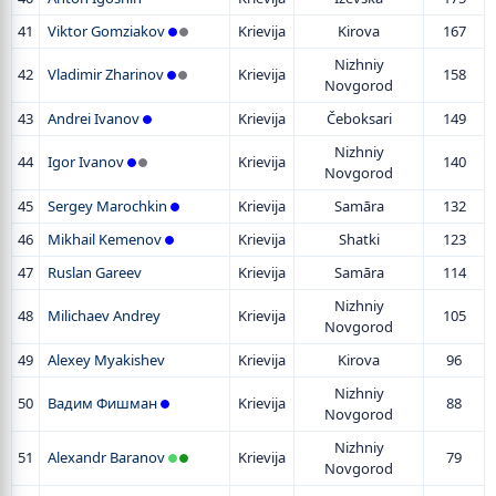
41
Viktor Gomziakov
Krievija
Kirova
167
Nizhniy
42
Vladimir Zharinov
Krievija
158
Novgorod
43
Andrei Ivanov
Krievija
Čeboksari
149
Nizhniy
44
Igor Ivanov
Krievija
140
Novgorod
45
Sergey Marochkin
Krievija
Samāra
132
46
Mikhail Kemenov
Krievija
Shatki
123
47
Ruslan Gareev
Krievija
Samāra
114
Nizhniy
48
Milichaev Andrey
Krievija
105
Novgorod
49
Alexey Myakishev
Krievija
Kirova
96
Nizhniy
50
Вадим Фишман
Krievija
88
Novgorod
Nizhniy
51
Alexandr Baranov
Krievija
79
Novgorod