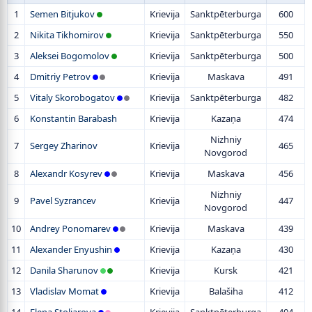
1
Semen Bitjukov
Krievija
Sanktpēterburga
600
2
Nikita Tikhomirov
Krievija
Sanktpēterburga
550
3
Aleksei Bogomolov
Krievija
Sanktpēterburga
500
4
Dmitriy Petrov
Krievija
Maskava
491
5
Vitaly Skorobogatov
Krievija
Sanktpēterburga
482
6
Konstantin Barabash
Krievija
Kazaņa
474
Nizhniy
7
Sergey Zharinov
Krievija
465
Novgorod
8
Alexandr Kosyrev
Krievija
Maskava
456
Nizhniy
9
Pavel Syzrancev
Krievija
447
Novgorod
10
Andrey Ponomarev
Krievija
Maskava
439
11
Alexander Enyushin
Krievija
Kazaņa
430
12
Danila Sharunov
Krievija
Kursk
421
13
Vladislav Momat
Krievija
Balašiha
412