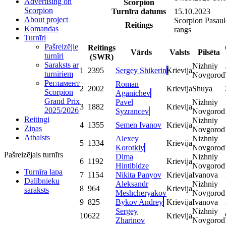
Advertising on
Scorpion
Scorpion
Turnīra datums
15.10.2023
About project
Scorpion Pasaul
Reitings
Komandas
rangs
Turnīri
Pašreizējie
Reitings
Vārds
Valsts
Pilsēta
turnīri
(SWR)
Saraksts ar
Nizhniy
1
2395
Sergey Shikerin
Krievija
turnīriem
Novgorod
Регламент
Roman
2
2002
Krievija
Shuya
Scorpion
Aganichev
Grand Prix
Pavel
Nizhniy
3
1882
Krievija
2025/2026
Syzrancev
Novgorod
Reitingi
Nizhniy
4
1355
Semen Ivanov
Krievija
Ziņas
Novgorod
Atbalsts
Alexey
Nizhniy
5
1334
Krievija
Korotkiy
Novgorod
Pašreizējais turnīrs
Dima
Nizhniy
6
1192
Krievija
Hintibidze
Novgorod
Turnīra lapa
7
1154
Nikita Panyov
Krievija
Ivanova
Dalībnieku
Aleksandr
Nizhniy
8
964
Krievija
saraksts
Meshcheryakov
Novgorod
9
825
Bykov Andrey
Krievija
Ivanova
Sergey
Nizhniy
10
622
Krievija
Zharinov
Novgorod