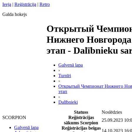
Ieeja
|
Reģistrācija
|
Retro
Galda hokejs
Открытый Чемпио
Нижнего Новгорода
этап - Dalībnieku sa
Galvenā lapa
›
Turnīri
›
Открытый Чемпионат Нижнего Нов
этап
›
Dalībnieki
Statuss
Noslēdzies
Reģistrācijas
SCORPION
25.09.2023 10:
sākums Scorpion
Galvenā lapa
Reģistrācijas beigas
14.10.2023 16: