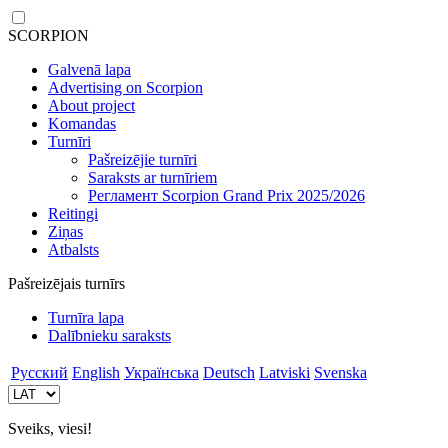
SCORPION
Galvenā lapa
Advertising on Scorpion
About project
Komandas
Turnīri
Pašreizējie turnīri
Saraksts ar turnīriem
Регламент Scorpion Grand Prix 2025/2026
Reitingi
Ziņas
Atbalsts
Pašreizējais turnīrs
Turnīra lapa
Dalībnieku saraksts
Русский
English
Українська
Deutsch
Latviski
Svenska
Sveiks, viesi!