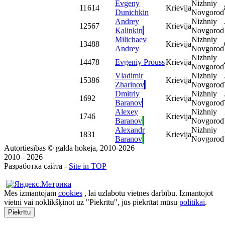
Evgeny
Nizhniy
11
614
Krievija
Dunichkin
Novgorod
Andrey
Nizhniy
12
567
Krievija
Kalinkin
Novgorod
Milichaev
Nizhniy
13
488
Krievija
Andrey
Novgorod
Nizhniy
14
478
Evgeniy Prouss
Krievija
Novgorod
Vladimir
Nizhniy
15
386
Krievija
Zharinov
Novgorod
Dmitriy
Nizhniy
16
92
Krievija
Baranov
Novgorod
Alexey
Nizhniy
17
46
Krievija
Baranov
Novgorod
Alexandr
Nizhniy
18
31
Krievija
Baranov
Novgorod
Autortiesības © galda hokeja, 2010-2026
2010 - 2026
Разработка сайта -
Site in TOP
Mēs izmantojam
cookies
, lai uzlabotu vietnes darbību. Izmantojot
vietni vai noklikšķinot uz "Piekrītu", jūs piekrītat mūsu
politikai
.
Piekrītu