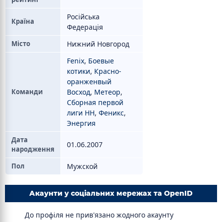
Російська
Країна
Федерація
Місто
Нижний Новгород
Fenix
,
Боевые
котики
,
Красно-
оранженвый
Команди
Восход
,
Метеор
,
Сборная первой
лиги НН
,
Феникс
,
Энергия
Дата
01.06.2007
народження
Пол
Мужской
Акаунти у соціальних мережах та OpenID
До профіля не прив'язано жодного акаунту