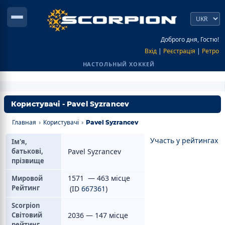
Доброго дня, Гостю!
Вхід
|
Реєстрація
|
Ретро
НАСТОЛЬНЫЙ ХОККЕЙ
Користувачі - Pavel Syzrancev
Главная
Користувачі
›
›
Pavel Syzrancev
Участь у рейтингах
Ім'я,
батькові,
Pavel Syzrancev
прізвище
1571 — 463 місце
Мировой
Рейтинг
(ID
667361
)
Scorpion
Світовий
2036 — 147 місце
рейтинг