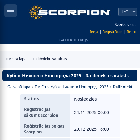
Sveiks, viesi!
Ieeja
|
Reģistrācija
|
Retro
GALDA HOKEJS
Turnīra lapa
Dalībnieku saraksts
Кубок Нижнего Новгорода 2025 - Dalībnieku saraksts
Galvenā lapa
›
Turnīri
›
Кубок Нижнего Новгорода 2025
›
Dalībnieki
Statuss
Noslēdzies
Reģistrācijas
24.11.2025 00:00
sākums Scorpion
Reģistrācijas beigas
20.12.2025 16:00
Scorpion