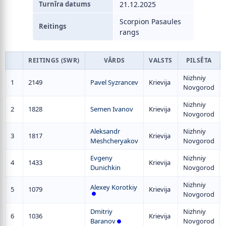
Turnīra datums
21.12.2025
Scorpion Pasaules
Reitings
rangs
REITINGS (SWR)
VĀRDS
VALSTS
PILSĒTA
Nizhniy
1
2149
Pavel Syzrancev
Krievija
Novgorod
Nizhniy
2
1828
Semen Ivanov
Krievija
Novgorod
Aleksandr
Nizhniy
3
1817
Krievija
Meshcheryakov
Novgorod
Evgeny
Nizhniy
4
1433
Krievija
Dunichkin
Novgorod
Nizhniy
Alexey Korotkiy
5
1079
Krievija
Novgorod
Dmitriy
Nizhniy
6
1036
Krievija
Baranov
Novgorod