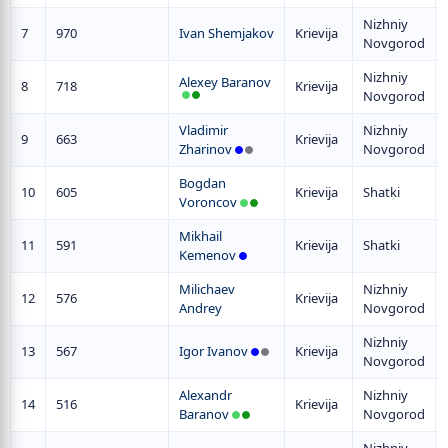
Nizhniy
7
970
Ivan Shemjakov
Krievija
Novgorod
Nizhniy
Alexey Baranov
8
718
Krievija
Novgorod
Vladimir
Nizhniy
9
663
Krievija
Zharinov
Novgorod
Bogdan
10
605
Krievija
Shatki
Voroncov
Mikhail
11
591
Krievija
Shatki
Kemenov
Milichaev
Nizhniy
12
576
Krievija
Andrey
Novgorod
Nizhniy
13
567
Igor Ivanov
Krievija
Novgorod
Alexandr
Nizhniy
14
516
Krievija
Baranov
Novgorod