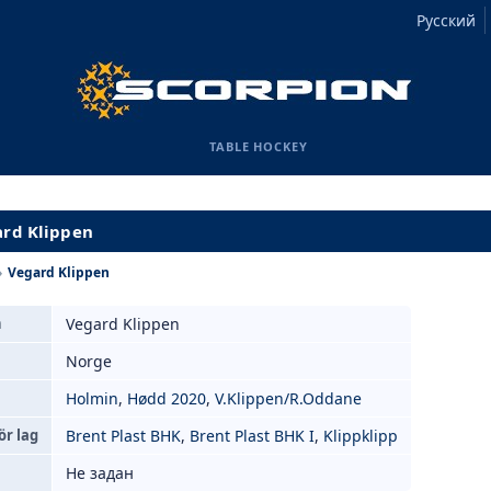
Русский
TABLE HOCKEY
ard Klippen
›
Vegard Klippen
n
Vegard Klippen
Norge
Holmin
,
Hødd 2020
,
V.Klippen/R.Oddane
ör lag
Brent Plast BHK
,
Brent Plast BHK I
,
Klippklipp
Не задан