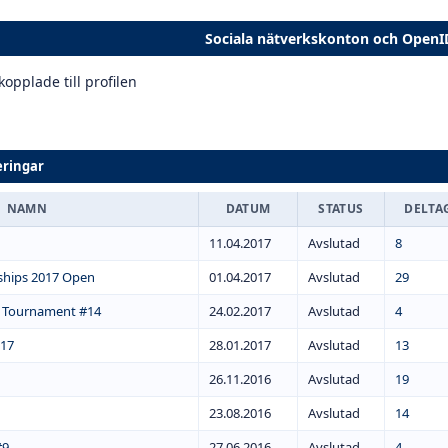
Sociala nätverkskonton och OpenI
opplade till profilen
ringar
NAMN
DATUM
STATUS
DELTA
11.04.2017
Avslutad
8
hips 2017 Open
01.04.2017
Avslutad
29
e Tournament #14
24.02.2017
Avslutad
4
017
28.01.2017
Avslutad
13
26.11.2016
Avslutad
19
23.08.2016
Avslutad
14
#9
27.06.2016
Avslutad
4