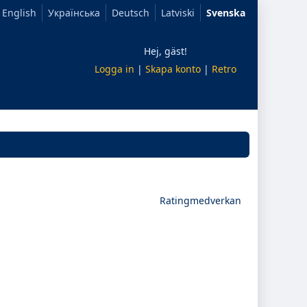
English
Українська
Deutsch
Latviski
Svenska
Hej, gäst!
Logga in
|
Skapa konto
|
Retro
Ratingmedverkan