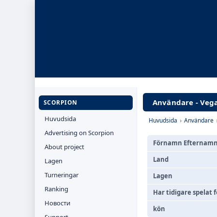
Användare - Veg
SCORPION
Huvudsida
Huvudsida
›
Användare
Advertising on Scorpion
Förnamn Efternam
About project
Land
Lagen
Turneringar
Lagen
Ranking
Har tidigare spelat f
Новости
kön