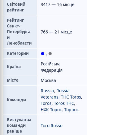
Світовий
3417 — 16 місце
рейтинг
Рейтинг
Санкт-
Петербурга
766 — 21 місце
и
Ленобласти
Категории
●
,
●
Російська
Країна
Федерація
Місто
Москва
Russia
,
Russia
Veterans
,
THC Toros
,
Команди
Toros
,
Toros THC
,
НХК Торос
,
Торрос
Виступав за
команди
Toro Rosso
раніше