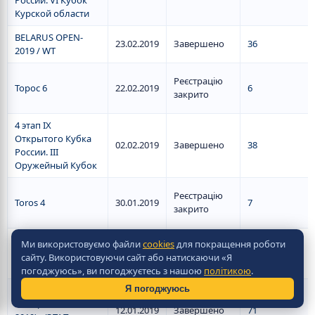
России. VI Кубок
Курской области
BELARUS OPEN-
23.02.2019
Завершено
36
2019 / WT
Реєстрацію
Торос 6
22.02.2019
6
закрито
4 этап IX
Открытого Кубка
02.02.2019
Завершено
38
России. III
Оружейный Кубок
Реєстрацію
Toros 4
30.01.2019
7
закрито
Ми використовуємо файли
cookies
для покращення роботи
Реєстрацію
Toros 2019 — 1
17.01.2019
6
сайту. Використовуючи сайт або натискаючи «Я
закрито
погоджуюсь», ви погоджуєтесь з нашою
політикою
.
Я погоджуюсь
КУБОК КУРСКА -
2019 (KURSK CUP
12.01.2019
Завершено
71