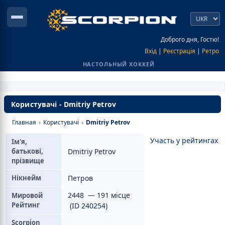
Доброго дня, Гостю!
Вхід
|
Реєстрація
|
Ретро
НАСТОЛЬНЫЙ ХОККЕЙ
Користувачі - Dmitriy Petrov
Главная
›
Користувачі
›
Dmitriy Petrov
Участь у рейтингах
Ім'я,
батькові,
Dmitriy Petrov
прізвище
Нікнейм
Петров
2448 — 191 місце
Мировой
Рейтинг
(ID
240254
)
Scorpion