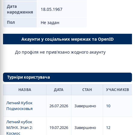
Дата
18.05.1967
народження
Пол
Не задан
Акаунти у соціальних мережах та OpenID
До профіля не прив'язано жодного акаунту
Турніри користувача
НАЗВА
ДАТА
СТАН
УЧАСНИКІВ
Летний Кубок
26.07.2026
Завершено
10
Подмосковья
Летний кубок
МЛНХ. Этап 2:
19.07.2026
Завершено
12
Космос