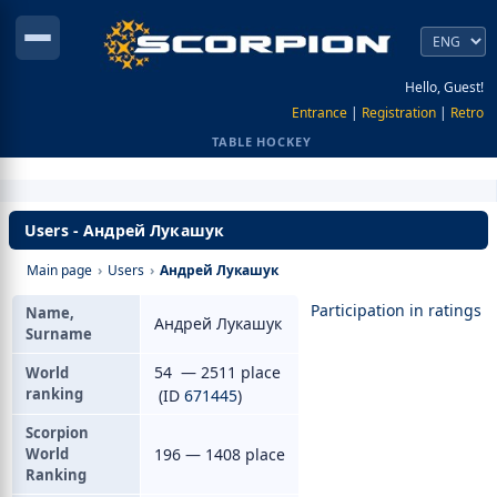
Hello, Guest!
Entrance
|
Registration
|
Retro
TABLE HOCKEY
Users - Андрей Лукашук
Main page
›
Users
›
Андрей Лукашук
Participation in ratings
Name,
Андрей Лукашук
Surname
54 — 2511 place
World
ranking
(ID
671445
)
Scorpion
World
196 — 1408 place
Ranking