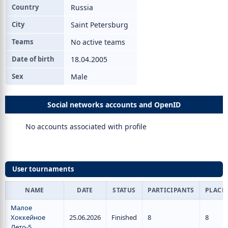
Country
Russia
City
Saint Petersburg
Teams
No active teams
Date of birth
18.04.2005
Sex
Male
Social networks accounts and OpenID
No accounts associated with profile
User tournaments
NAME
DATE
STATUS
PARTICIPANTS
PLACE
Малое
Хоккейное
25.06.2026
Finished
8
8
Лето-5