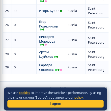
Saint
25
13
Игорь Буров
Russia
Petersburg
Егор
Saint
26
0
Russia
Колесников
Petersburg
Виктория
Saint
27
0
Russia
Морозова
Petersburg
Артём
Saint
28
0
Russia
Шуйсков
Petersburg
Варвара
Saint
29
0
Russia
Соколова
Petersburg
Copyright © Scorpion Table Hockey Systems
We use
cookies
to improve the website's performance. By using
2010 - 2026
the site or clicking "I agree", you agree to our
policy
.
Разработка сайта -
Site in TOP
I agree