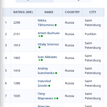
RATING (WR)
NAME
COUNTRY
CITY
Nikita
Saint
1
2299
Russia
Tikhomirov
Petersburg
Artem Bushuev
2
2151
Russia
Pushkin
Saint
Vitaliy Smirnov
3
1913
Russia
Petersburg
Saint
Ivan Alekseev
4
1905
Russia
Petersburg
Andrey
Saint
5
1416
Russia
Ivanchenko
Petersburg
Vsevolod
Saint
6
1286
Russia
Smolin
Petersburg
Пётр
Saint
7
1035
Russia
Марченко
Petersburg
Максим
Saint