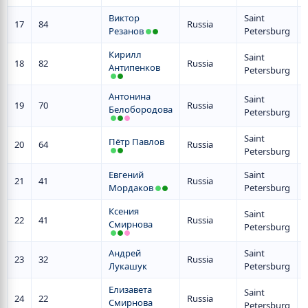
Виктор
Saint
17
84
Russia
Резанов
Petersburg
Кирилл
Saint
18
82
Russia
Антипенков
Petersburg
Антонина
Saint
19
70
Russia
Белобородова
Petersburg
Saint
Пётр Павлов
20
64
Russia
Petersburg
Евгений
Saint
21
41
Russia
Мордаков
Petersburg
Ксения
Saint
22
41
Russia
Смирнова
Petersburg
Андрей
Saint
23
32
Russia
Лукашук
Petersburg
Елизавета
Saint
24
22
Russia
Смирнова
Petersburg