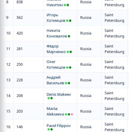
8
838
Russia
Никитин
Petersburg
Игорь
Saint
9
562
Russia
Хотимцов
Petersburg
Никита
Saint
10
420
Russia
Коновалов
Petersburg
Фёдор
Saint
11
281
Russia
Марченко
Petersburg
Олег
Saint
12
250
Russia
Хотимцов
Petersburg
Андрей
Saint
13
228
Russia
Васильев
Petersburg
Saint
Denis Makeev
14
208
Russia
Petersburg
Mariia
Saint
15
203
Russia
Alekseeva
Petersburg
Saint
Pavel Filippov
16
146
Russia
Petersburg