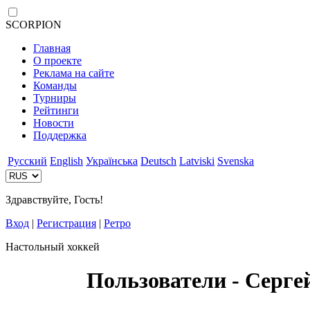
SCORPION
Главная
О проекте
Реклама на сайте
Команды
Турниры
Рейтинги
Новости
Поддержка
Русский
English
Українська
Deutsch
Latviski
Svenska
Здравствуйте, Гость!
Вход
|
Регистрация
|
Ретро
Настольный хоккей
Пользователи - Серге