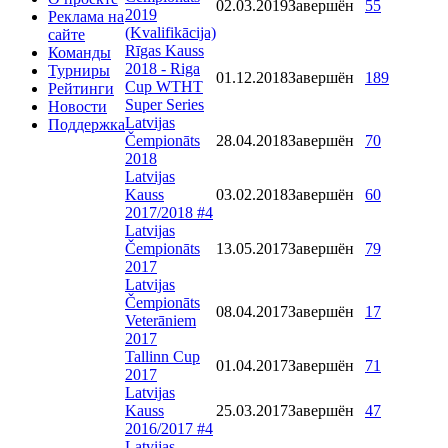
02.03.2019
Завершён
55
2019
Реклама на
(Kvalifikācija)
сайте
Rīgas Kauss
Команды
2018 - Riga
Турниры
01.12.2018
Завершён
189
Cup WTHT
Рейтинги
Super Series
Новости
Latvijas
Поддержка
Čempionāts
28.04.2018
Завершён
70
2018
Latvijas
Kauss
03.02.2018
Завершён
60
2017/2018 #4
Latvijas
Čempionāts
13.05.2017
Завершён
79
2017
Latvijas
Čempionāts
08.04.2017
Завершён
17
Veterāniem
2017
Tallinn Cup
01.04.2017
Завершён
71
2017
Latvijas
Kauss
25.03.2017
Завершён
47
2016/2017 #4
Latvijas