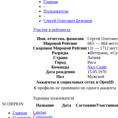
Главная
›
Пользователи
›
Сергей Олегович Безенков
Участие в рейтингах
Имя, отчество, фамилия
Сергей Олегович
Мировой Рейтинг
683 — 864 мест
Скорпион Мировой Рейтинг
131 — 1712 мест
Разряды
●
Ветераны
,
●
Су
Страна
Латвия
Город
Рига
Команды
Nice Castle
Дата рождения
15.05.1970
Пол
Мужской
Аккаунты в социальных сетях и OpenID
К профилю не привязано ни одного аккаунта
Турниры пользователя
SCORPION
Название
Дата
Состояние
Участнико
Latvijas
Главная
Čempionāts
О проекте