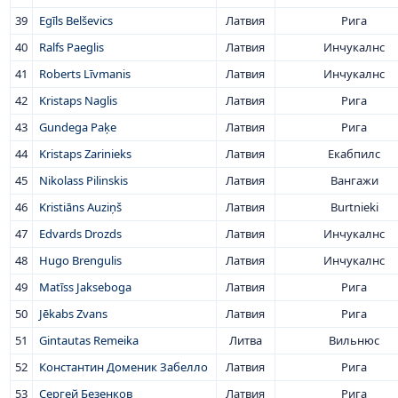
39
Egīls Belševics
Латвия
Рига
40
Ralfs Paeglis
Латвия
Инчукалнс
41
Roberts Līvmanis
Латвия
Инчукалнс
42
Kristaps Naglis
Латвия
Рига
43
Gundega Paķe
Латвия
Рига
44
Kristaps Zarinieks
Латвия
Екабпилс
45
Nikolass Pilinskis
Латвия
Вангажи
46
Kristiāns Auziņš
Латвия
Burtnieki
47
Edvards Drozds
Латвия
Инчукалнс
48
Hugo Brengulis
Латвия
Инчукалнс
49
Matīss Jakseboga
Латвия
Рига
50
Jēkabs Zvans
Латвия
Рига
51
Gintautas Remeika
Литва
Вильнюс
52
Константин Доменик Забелло
Латвия
Рига
53
Сергей Безенков
Латвия
Рига