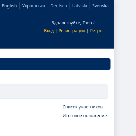
English
Українська
Deutsch
Latviski
Svenska
Здравствуйте, Гость!
Вход
|
Регистрация
|
Ретро
Список участников
Итоговое положение