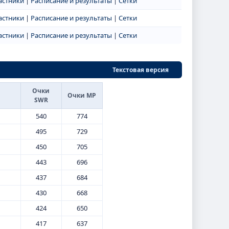
астники
|
Расписание и результаты
|
Сетки
астники
|
Расписание и результаты
|
Сетки
астники
|
Расписание и результаты
|
Сетки
Текстовая версия
Очки
Очки МР
SWR
540
774
495
729
450
705
443
696
437
684
430
668
424
650
417
637