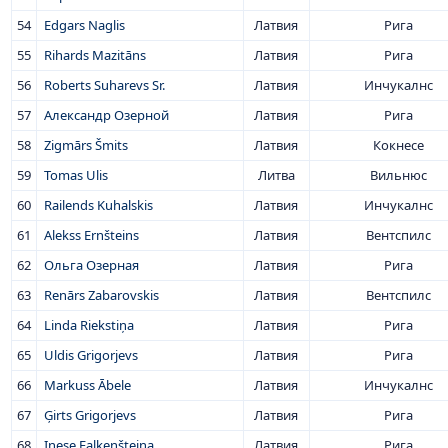
54
Edgars Naglis
Латвия
Рига
55
Rihards Mazitāns
Латвия
Рига
56
Roberts Suharevs Sr.
Латвия
Инчукалнс
57
Александр Озерной
Латвия
Рига
58
Zigmārs Šmits
Латвия
Кокнесе
59
Tomas Ulis
Литва
Вильнюс
60
Railends Kuhalskis
Латвия
Инчукалнс
61
Alekss Ernšteins
Латвия
Вентспилс
62
Ольга Озерная
Латвия
Рига
63
Renārs Zabarovskis
Латвия
Вентспилс
64
Linda Riekstiņa
Латвия
Рига
65
Uldis Grigorjevs
Латвия
Рига
66
Markuss Ābele
Латвия
Инчукалнс
67
Ģirts Grigorjevs
Латвия
Рига
68
Inese Faļkenšteina
Латвия
Рига