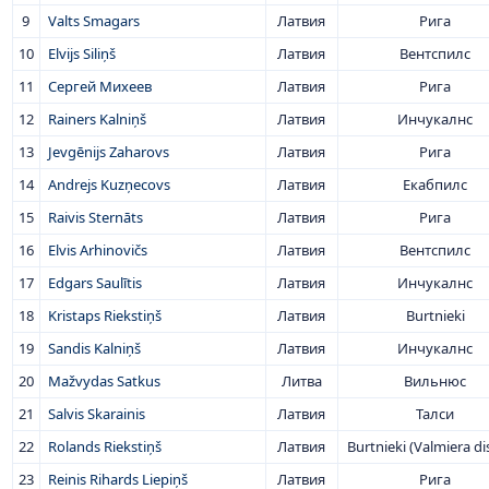
9
Valts Smagars
Латвия
Рига
10
Elvijs Siliņš
Латвия
Вентспилс
11
Сергей Михеев
Латвия
Рига
12
Rainers Kalniņš
Латвия
Инчукалнс
13
Jevgēnijs Zaharovs
Латвия
Рига
14
Andrejs Kuzņecovs
Латвия
Екабпилс
15
Raivis Sternāts
Латвия
Рига
16
Elvis Arhinovičs
Латвия
Вентспилс
17
Edgars Saulītis
Латвия
Инчукалнс
18
Kristaps Riekstiņš
Латвия
Burtnieki
19
Sandis Kalniņš
Латвия
Инчукалнс
20
Mažvydas Satkus
Литва
Вильнюс
21
Salvis Skarainis
Латвия
Талси
22
Rolands Riekstiņš
Латвия
Burtnieki (Valmiera dis
23
Reinis Rihards Liepiņš
Латвия
Рига