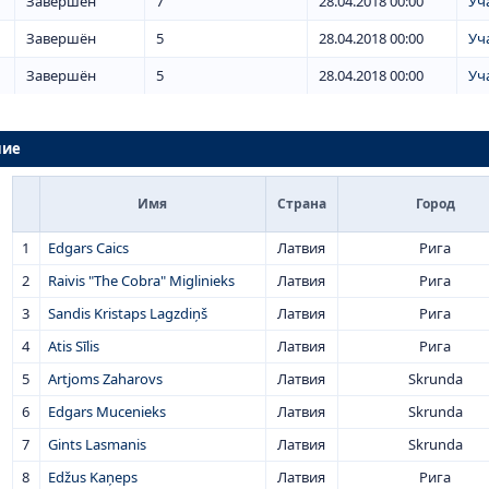
Завершён
7
28.04.2018 00:00
Уч
Завершён
5
28.04.2018 00:00
Уч
Завершён
5
28.04.2018 00:00
Уч
ние
Имя
Страна
Город
1
Edgars Caics
Латвия
Рига
2
Raivis "The Cobra" Miglinieks
Латвия
Рига
3
Sandis Kristaps Lagzdiņš
Латвия
Рига
4
Atis Sīlis
Латвия
Рига
5
Artjoms Zaharovs
Латвия
Skrunda
6
Edgars Mucenieks
Латвия
Skrunda
7
Gints Lasmanis
Латвия
Skrunda
8
Edžus Kaņeps
Латвия
Рига