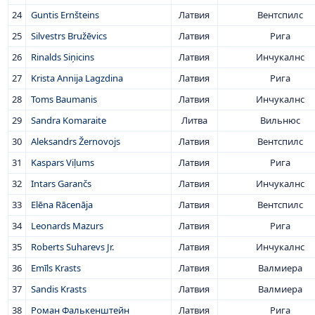
24
Guntis Ernšteins
Латвия
Вентспилс
25
Silvestrs Bružēvics
Латвия
Рига
26
Rinalds Siņicins
Латвия
Инчукалнс
27
Krista Annija Lagzdina
Латвия
Рига
28
Toms Baumanis
Латвия
Инчукалнс
29
Sandra Komaraite
Литва
Вильнюс
30
Aleksandrs Žernovojs
Латвия
Вентспилс
31
Kaspars Viļums
Латвия
Рига
32
Intars Garančs
Латвия
Инчукалнс
33
Elēna Rācenāja
Латвия
Вентспилс
34
Leonards Mazurs
Латвия
Рига
35
Roberts Suharevs Jr.
Латвия
Инчукалнс
36
Emīls Krasts
Латвия
Валмиера
37
Sandis Krasts
Латвия
Валмиера
38
Роман Фалькенштейн
Латвия
Рига