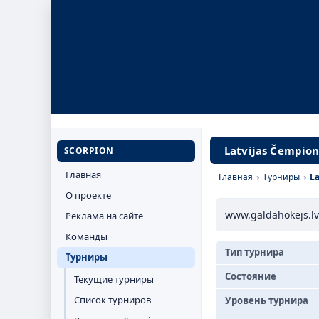
Latvijas Čempion
SCORPION
Главная
Главная
›
Турниры
›
La
О проекте
www.galdahokejs.lv
Реклама на сайте
Команды
Тип турнира
Турниры
Состояние
Текущие турниры
Список турниров
Уровень турнира