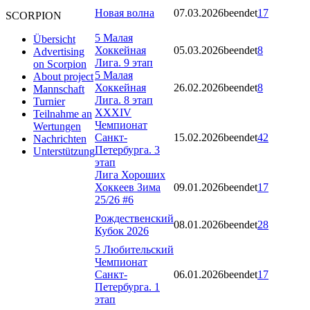
Новая волна
07.03.2026
beendet
17
SCORPION
5 Малая
Übersicht
Хоккейная
05.03.2026
beendet
8
Advertising
Лига. 9 этап
on Scorpion
5 Малая
About project
Хоккейная
26.02.2026
beendet
8
Mannschaft
Лига. 8 этап
Turnier
XXXIV
Teilnahme an
Чемпионат
Wertungen
Санкт-
15.02.2026
beendet
42
Nachrichten
Петербурга. 3
Unterstützung
этап
Лига Хороших
Хоккеев Зима
09.01.2026
beendet
17
25/26 #6
Рождественский
08.01.2026
beendet
28
Кубок 2026
5 Любительский
Чемпионат
Санкт-
06.01.2026
beendet
17
Петербурга. 1
этап