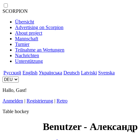
SCORPION
Übersicht
Advertising on Scorpion
About project
Mannschaft
Turnier
Teilnahme an Wertungen
Nachrichten
Unterstützung
Русский
English
Українська
Deutsch
Latviski
Svenska
Hallo, Gast!
Anmelden
|
Registrierung
|
Retro
Table hockey
Benutzer - Александр