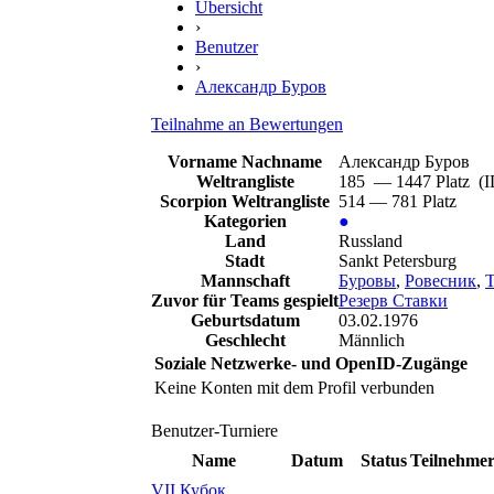
Übersicht
›
Benutzer
›
Александр Буров
Teilnahme an Bewertungen
Vorname Nachname
Александр Буров
Weltrangliste
185 — 1447 Platz (
Scorpion Weltrangliste
514 — 781 Platz
Kategorien
●
Land
Russland
Stadt
Sankt Petersburg
Mannschaft
Буровы
,
Ровесник
,
Т
Zuvor für Teams gespielt
Резерв Ставки
Geburtsdatum
03.02.1976
Geschlecht
Männlich
Soziale Netzwerke- und OpenID-Zugänge
Keine Konten mit dem Profil verbunden
Benutzer-Turniere
Name
Datum
Status
Teilnehme
VII Кубок