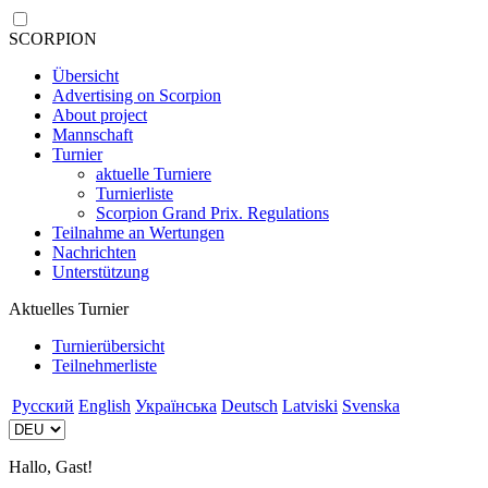
SCORPION
Übersicht
Advertising on Scorpion
About project
Mannschaft
Turnier
aktuelle Turniere
Turnierliste
Scorpion Grand Prix. Regulations
Teilnahme an Wertungen
Nachrichten
Unterstützung
Aktuelles Turnier
Turnierübersicht
Teilnehmerliste
Русский
English
Українська
Deutsch
Latviski
Svenska
Hallo, Gast!