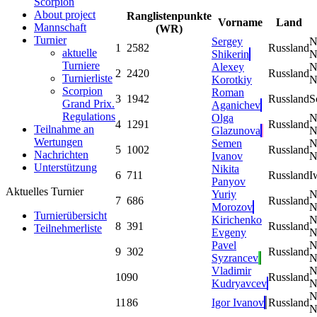
Scorpion
About project
Ranglistenpunkte
Vorname
Land
Mannschaft
(WR)
Turnier
Sergey
N
1
2582
Russland
aktuelle
Shikerin
N
Turniere
Alexey
N
2
2420
Russland
Turnierliste
Korotkiy
N
Scorpion
Roman
3
1942
Russland
S
Grand Prix.
Aganichev
Regulations
Olga
N
4
1291
Russland
Teilnahme an
Glazunova
N
Wertungen
Semen
N
5
1002
Russland
Nachrichten
Ivanov
N
Unterstützung
Nikita
6
711
Russland
I
Panyov
Aktuelles Turnier
Yuriy
N
7
686
Russland
Morozov
N
Turnierübersicht
Kirichenko
N
8
391
Russland
Teilnehmerliste
Evgeny
N
Pavel
N
9
302
Russland
Syzrancev
N
Vladimir
N
10
90
Russland
Kudryavcev
N
N
11
86
Igor Ivanov
Russland
N