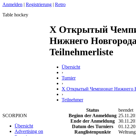
Anmelden
|
Registrierung
|
Retro
Table hockey
X Открытый Чемп
Нижнего Новгорода 
Teilnehmerliste
Übersicht
›
Turnier
›
X Открытый Чемпионат Нижнего Н
›
Teilnehmer
Status
beendet
Beginn der Anmeldung
25.11.20
SCORPION
Ende der Anmeldung
30.11.20
Übersicht
Datum des Turniers
01.12.20
Advertising on
Ranglistenpunkte
Weltrangl