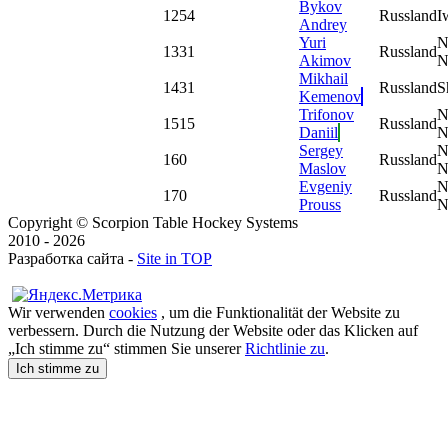
Bykov
12
54
Russland
I
Andrey
Yuri
N
13
31
Russland
Akimov
N
Mikhail
14
31
Russland
S
Kemenov
Trifonov
N
15
15
Russland
Daniil
N
Sergey
N
16
0
Russland
Maslov
N
Evgeniy
N
17
0
Russland
Prouss
N
Copyright © Scorpion Table Hockey Systems
2010 - 2026
Разработка сайта -
Site in TOP
Wir verwenden
cookies
, um die Funktionalität der Website zu
verbessern. Durch die Nutzung der Website oder das Klicken auf
„Ich stimme zu“ stimmen Sie unserer
Richtlinie zu
.
Ich stimme zu