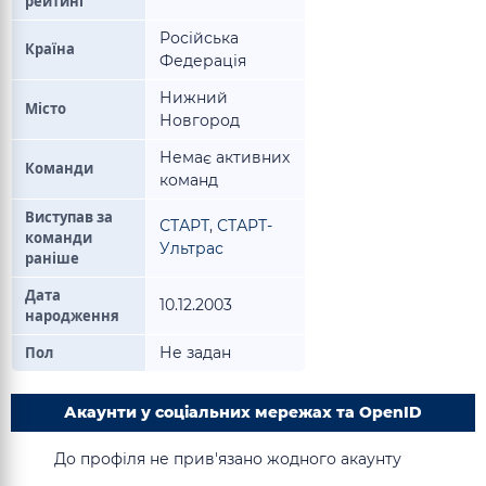
рейтинг
Російська
Країна
Федерація
Нижний
Місто
Новгород
Немає активних
Команди
команд
Виступав за
СТАРТ
,
СТАРТ-
команди
Ультрас
раніше
Дата
10.12.2003
народження
Пол
Не задан
Акаунти у соціальних мережах та OpenID
До профіля не прив'язано жодного акаунту