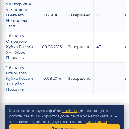
VII Открытый
чемпионат
Нижнего
11.12.2016
Завершено
19
17
Новгорода.
Этап 2
1-й этап VI
Открытого
Кубка России.
09.08.2015
Завершено
47
4
XVI Кубок
Поволжья
1-й этап V
Открытого
Кубка России.
10.08.2014
Завершено
41
37
XV Кубок
Поволжья
Ми використовуємо файли
Copyright © Скорпіон Настольно-хокейні системи
cookies
для покращення
роботи сайту. Використовуючи сайт або натискаючи «Я
2010 - 2026
погоджуюсь», ви погоджуєтесь з нашою
Разработка сайта -
політикою
.
Site in TOP
Я погоджуюсь