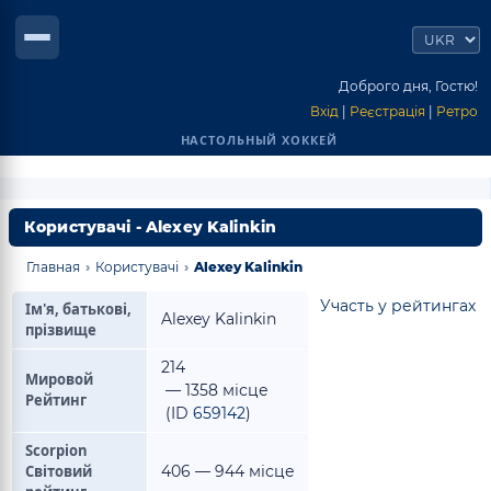
Доброго дня, Гостю!
Вхід
|
Реєстрація
|
Ретро
НАСТОЛЬНЫЙ ХОККЕЙ
Користувачі - Alexey Kalinkin
Главная
›
Користувачі
›
Alexey Kalinkin
Участь у рейтингах
Ім'я, батькові,
Alexey Kalinkin
прізвище
214
Мировой
— 1358 місце
Рейтинг
(ID
659142
)
Scorpion
Світовий
406 — 944 місце