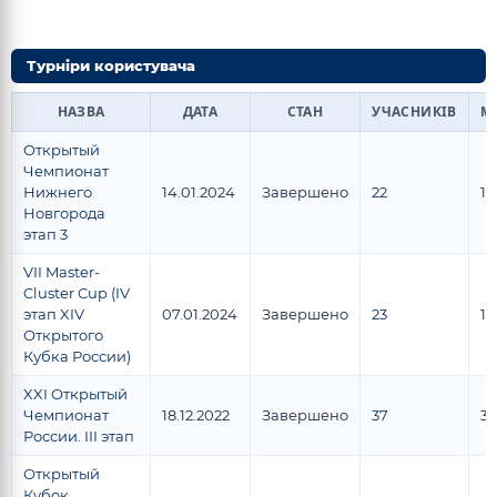
Турніри користувача
НАЗВА
ДАТА
СТАН
УЧАСНИКІВ
М
Открытый
Чемпионат
Нижнего
14.01.2024
Завершено
22
14
Новгорода
этап 3
VII Master-
Cluster Cup (IV
этап XIV
07.01.2024
Завершено
23
18
Открытого
Кубка России)
XXI Открытый
Чемпионат
18.12.2022
Завершено
37
31
России. III этап
Открытый
Кубок