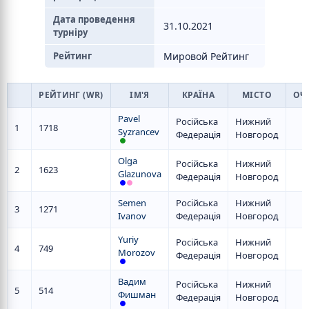
Дата проведення
31.10.2021
турніру
Рейтинг
Мировой Рейтинг
РЕЙТИНГ (WR)
ІМ'Я
КРАЇНА
МІСТО
ОЧ
Pavel
Російська
Нижний
1
1718
Syzrancev
Федерація
Новгород
Olga
Російська
Нижний
2
1623
Glazunova
Федерація
Новгород
Semen
Російська
Нижний
3
1271
Ivanov
Федерація
Новгород
Yuriy
Російська
Нижний
4
749
Morozov
Федерація
Новгород
Вадим
Російська
Нижний
5
514
Фишман
Федерація
Новгород