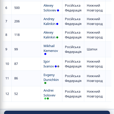
Alexey
Російська
Нижний
6
500
Soloviev
Федерація
Новгород
Andrey
Російська
Нижний
7
206
Kalinkin
Федерація
Новгород
Alexey
Російська
Нижний
8
118
Kalinkin
Федерація
Новгород
Mikhail
Російська
9
99
Шатки
Kemenov
Федерація
Igor
Російська
Нижний
10
87
Ivanov
Федерація
Новгород
Evgeny
Російська
Нижний
11
86
Dunichkin
Федерація
Новгород
Andrei
Російська
Нижний
12
52
Solovev
Федерація
Новгород