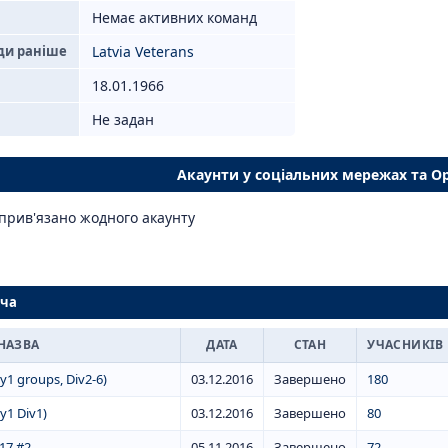
Немає активних команд
ди раніше
Latvia Veterans
18.01.1966
Не задан
Акаунти у соціальних мережах та O
прив'язано жодного акаунту
ача
НАЗВА
ДАТА
СТАН
УЧАСНИКІВ
y1 groups, Div2-6)
03.12.2016
Завершено
180
y1 Div1)
03.12.2016
Завершено
80
017 #2
05.11.2016
Завершено
72