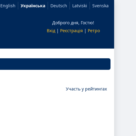
English
Українська
Deutsch
Latviski
Svenska
Доброго дня, Гостю!
Вхід
|
Реєстрація
|
Ретро
Участь у рейтингах