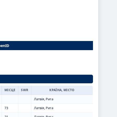
penID
МІСЦЕ
SWR
КРАЇНА, МІСТО
Латвія, Рига
73
Латвія, Рига
21
Латвія, Рига