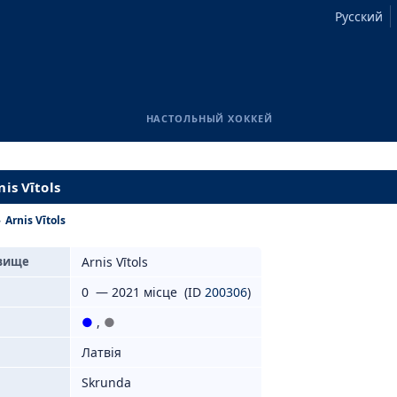
Русский
НАСТОЛЬНЫЙ ХОККЕЙ
is Vītols
›
Arnis Vītols
звище
Arnis Vītols
0 — 2021 місце (ID
200306
)
●
,
●
Латвія
Skrunda