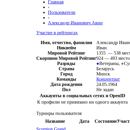
Главная
›
Пользователи
›
Александр Иванович Авин
Участие в рейтингах
Имя, отчество, фамилия
Александр Иван
Никнейм
Иван
Мировой Рейтинг
1355 — 538 мес
Скорпион Мировой Рейтинг
924 — 493 место
Разряды
●
Ветераны
,
●
Су
Страна
Беларусь
Город
Минск
Команды
Концентрат
Дата рождения
24.05.1964
Пол
Не задан
Аккаунты в социальных сетях и OpenID
К профилю не привязано ни одного аккаунта
Турниры пользователя
Название
Дата
Состояние
Участ
Scorpion Grand