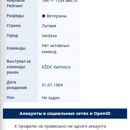
Мировой
164 — 1534 место
Рейтинг
Разряды
●
Ветераны
Страна
Латвия
Город
Vaidava
Нет активных
Команды
команд
Выступал за
команды
KŽDC Valmiera
ранее
Дата
01.01.1984
рождения
Пол
Не задан
Аккаунты в социальных сетях и OpenID
К профилю не привязано ни одного аккаунта