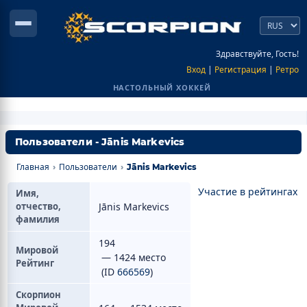
Здравствуйте, Гость!
Вход
|
Регистрация
|
Ретро
НАСТОЛЬНЫЙ ХОККЕЙ
Пользователи - Jānis Markevics
Главная
Пользователи
›
›
Jānis Markevics
Участие в рейтингах
Имя,
отчество,
Jānis Markevics
фамилия
194
Мировой
— 1424 место
Рейтинг
(ID
666569
)
Скорпион