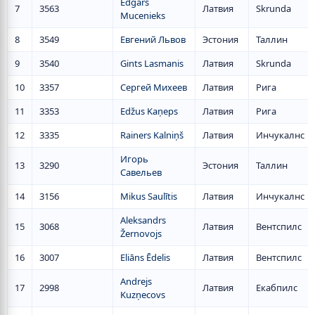
Edgars
7
3563
Латвия
Skrunda
Mucenieks
8
3549
Евгений Львов
Эстония
Таллин
9
3540
Gints Lasmanis
Латвия
Skrunda
10
3357
Сергей Михеев
Латвия
Рига
11
3353
Edžus Kaņeps
Латвия
Рига
12
3335
Rainers Kalniņš
Латвия
Инчукалнс
Игорь
13
3290
Эстония
Таллин
Савельев
14
3156
Mikus Saulītis
Латвия
Инчукалнс
Aleksandrs
15
3068
Латвия
Вентспилс
Žernovojs
16
3007
Eliāns Ēdelis
Латвия
Вентспилс
Andrejs
17
2998
Латвия
Екабпилс
Kuzņecovs