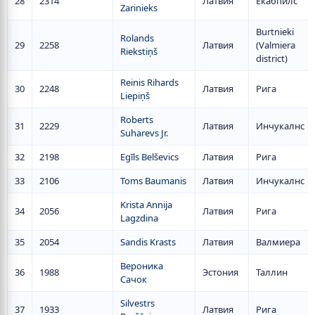
28
2314
Латвия
Екабпилс
Zarinieks
Burtnieki
Rolands
29
2258
Латвия
(Valmiera
Riekstiņš
district)
Reinis Rihards
30
2248
Латвия
Рига
Liepiņš
Roberts
31
2229
Латвия
Инчукалнс
Suharevs Jr.
32
2198
Egīls Belševics
Латвия
Рига
33
2106
Toms Baumanis
Латвия
Инчукалнс
Krista Annija
34
2056
Латвия
Рига
Lagzdina
35
2054
Sandis Krasts
Латвия
Валмиера
Вероника
36
1988
Эстония
Таллин
Сачок
Silvestrs
37
1933
Латвия
Рига