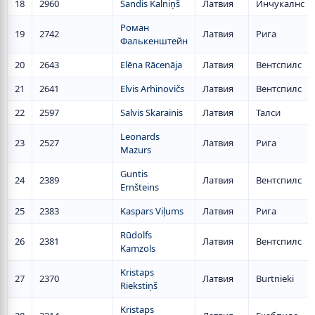
18
2960
Sandis Kalniņš
Латвия
Инчукалнс
Роман
19
2742
Латвия
Рига
Фалькенштейн
20
2643
Elēna Rācenāja
Латвия
Вентспилс
21
2641
Elvis Arhinovičs
Латвия
Вентспилс
22
2597
Salvis Skarainis
Латвия
Талси
Leonards
23
2527
Латвия
Рига
Mazurs
Guntis
24
2389
Латвия
Вентспилс
Ernšteins
25
2383
Kaspars Viļums
Латвия
Рига
Rūdolfs
26
2381
Латвия
Вентспилс
Kamzols
Kristaps
27
2370
Латвия
Burtnieki
Riekstiņš
Kristaps