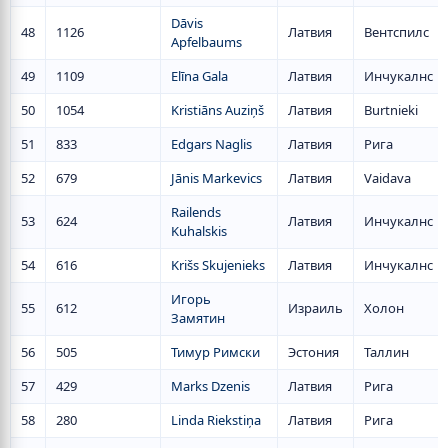
Dāvis
48
1126
Латвия
Вентспилс
Apfelbaums
49
1109
Elīna Gala
Латвия
Инчукалнс
50
1054
Kristiāns Auziņš
Латвия
Burtnieki
51
833
Edgars Naglis
Латвия
Рига
52
679
Jānis Markevics
Латвия
Vaidava
Railends
53
624
Латвия
Инчукалнс
Kuhalskis
54
616
Krišs Skujenieks
Латвия
Инчукалнс
Игорь
55
612
Израиль
Холон
Замятин
56
505
Тимур Римски
Эстония
Таллин
57
429
Marks Dzenis
Латвия
Рига
58
280
Linda Riekstiņa
Латвия
Рига