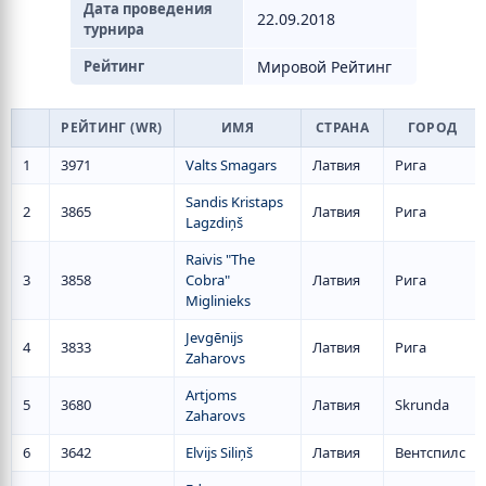
Дата проведения
22.09.2018
турнира
Рейтинг
Мировой Рейтинг
РЕЙТИНГ (WR)
ИМЯ
СТРАНА
ГОРОД
1
3971
Valts Smagars
Латвия
Рига
Sandis Kristaps
2
3865
Латвия
Рига
Lagzdiņš
Raivis "The
3
3858
Cobra"
Латвия
Рига
Miglinieks
Jevgēnijs
4
3833
Латвия
Рига
Zaharovs
Artjoms
5
3680
Латвия
Skrunda
Zaharovs
6
3642
Elvijs Siliņš
Латвия
Вентспилс