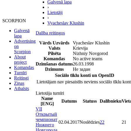
Galvenā lapa
›
Lietotāji
›
SCORPION
Vyacheslav Klushin
Galvenā
Dalība reitingos
lapa
Advertising
Vārds Uzvārds
Vyacheslav Klushin
on
Valsts
Krievija
Scorpion
Pilsēta
Nizhniy Novgorod
About
Komandas
No active teams
project
Dzimšanas datums
26.03.1998
Komandas
Dzimums
Не задан
Turnīri
Sociālo tīklu konti un OpenID
Reitingi
Lietotājam nav piesaistīts neviens sociālo tīklu kont
Ziņas
Atbalsts
Lietotāja turnīri
Name
Datums
Statuss
Dalībnieku
Viet
[ENG]
VII
Открытый
чемпионат
02.04.2017
Noslēdzies
22
21
Нижнего
Новгорода.