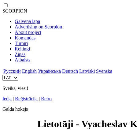
SCORPION
Galvenā lapa
Advertising on Scorpion
About project
Komandas
Turnīri
Reitingi
Ziņas
Atbalsts
Русский
English
Українська
Deutsch
Latviski
Svenska
Sveiks, viesi!
Ieeja
|
Reģistrācija
|
Retro
Galda hokejs
Lietotāji - Vyacheslav 