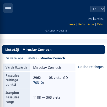
Sveiks, viesi!
Ieeja
|
Reģistrācija
|
Retro
GALDA HOKEJS
Lietotāji - Miroslav Cernoch
Galvenā lapa
›
Lietotāji
›
Miroslav Cernoch
Dalība reitingos
Vārds Uzvārds
Miroslav Cernoch
Pasaules
2962 — 108 vieta (ID
reitinga
70310
)
punkti
Scorpion
Pasaules
1188 — 363 vieta
rangs