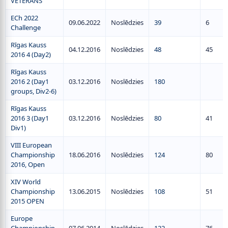
VETERANS
ECh 2022
09.06.2022
Noslēdzies
39
6
Challenge
Rīgas Kauss
04.12.2016
Noslēdzies
48
45
2016 4 (Day2)
Rīgas Kauss
2016 2 (Day1
03.12.2016
Noslēdzies
180
groups, Div2-6)
Rīgas Kauss
2016 3 (Day1
03.12.2016
Noslēdzies
80
41
Div1)
VIII European
Championship
18.06.2016
Noslēdzies
124
80
2016, Open
XIV World
Championship
13.06.2015
Noslēdzies
108
51
2015 OPEN
Europe