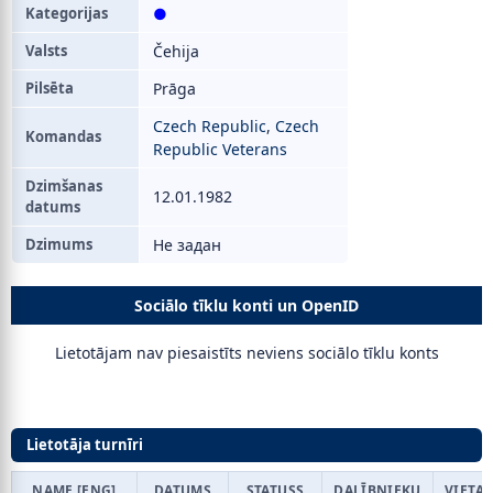
Kategorijas
●
Valsts
Čehija
Pilsēta
Prāga
Czech Republic
,
Czech
Komandas
Republic Veterans
Dzimšanas
12.01.1982
datums
Dzimums
Не задан
Sociālo tīklu konti un OpenID
Lietotājam nav piesaistīts neviens sociālo tīklu konts
Lietotāja turnīri
NAME [ENG]
DATUMS
STATUSS
DALĪBNIEKU
VIETA