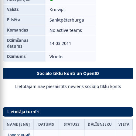
Valsts
Krievija
Pilsēta
Sanktpēterburga
Komandas
No active teams
Dzimšanas
14.03.2011
datums
Dzimums
Vīrietis
Sociālo tīklu konti un OpenID
Lietotājam nav piesaistīts neviens sociālo tīklu konts
Lietotāja turnīri
NAME [ENG]
DATUMS
STATUSS
DALĪBNIEKU
VIETA
Новогодний