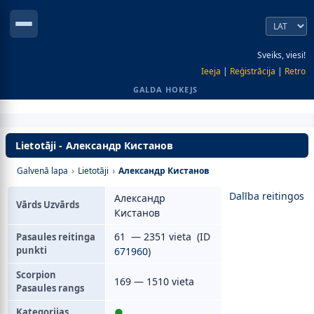
Sveiks, viesi!
Ieeja
|
Reģistrācija
|
Retro
GALDA HOKEJS
Lietotāji - Александр Кистанов
Galvenā lapa
›
Lietotāji
›
Александр Кистанов
Dalība reitingos
Александр
Vārds Uzvārds
Кистанов
61 — 2351 vieta (ID
Pasaules reitinga
punkti
671960
)
Scorpion
169 — 1510 vieta
Pasaules rangs
Kategorijas
●