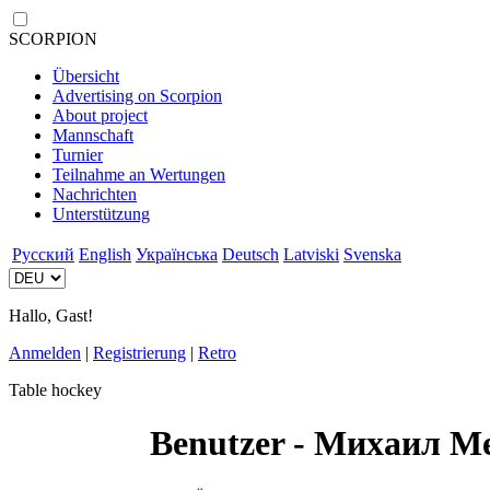
SCORPION
Übersicht
Advertising on Scorpion
About project
Mannschaft
Turnier
Teilnahme an Wertungen
Nachrichten
Unterstützung
Русский
English
Українська
Deutsch
Latviski
Svenska
Hallo, Gast!
Anmelden
|
Registrierung
|
Retro
Table hockey
Benutzer - Михаил М