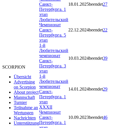
Санкт-
18.01.2025
beendet
27
Петербурга. 1
этап
Любительский
Чемпионат
Санкт-
22.12.2024
beendet
22
Петербурга. 5
этап
1-й
Любительский
чемпионат
10.03.2024
beendet
39
Санкт-
Петербурга. 3
SCORPION
этап
1-й
Übersicht
Любительский
Advertising
чемпионат
on Scorpion
14.01.2024
beendet
29
Санкт-
About project
Петербурга. 1
Mannschaft
этап
Turnier
ХХХII
Teilnahme an
Чемпионат
Wertungen
Санкт-
10.09.2023
beendet
46
Nachrichten
Петербурга. 1
Unterstützung
этап