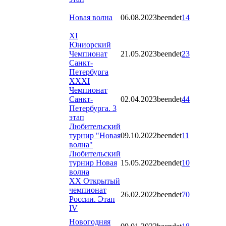
Новая волна
06.08.2023
beendet
14
XI
Юниорский
Чемпионат
21.05.2023
beendet
23
Санкт-
Петербурга
ХХХI
Чемпионат
Санкт-
02.04.2023
beendet
44
Петербурга. 3
этап
Любительский
турнир "Новая
09.10.2022
beendet
11
волна"
Любительский
турнир Новая
15.05.2022
beendet
10
волна
XX Открытый
чемпионат
26.02.2022
beendet
70
России. Этап
IV
Новогодняя