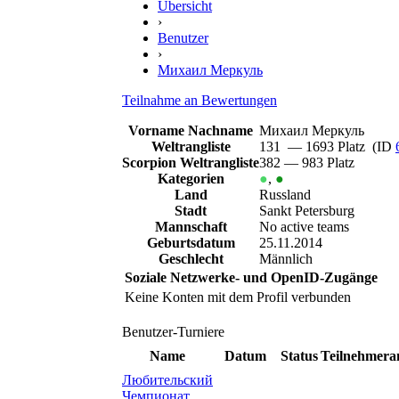
Übersicht
›
Benutzer
›
Михаил Меркуль
Teilnahme an Bewertungen
Vorname Nachname
Михаил Меркуль
Weltrangliste
131 — 1693 Platz (ID
Scorpion Weltrangliste
382 — 983 Platz
Kategorien
●
,
●
Land
Russland
Stadt
Sankt Petersburg
Mannschaft
No active teams
Geburtsdatum
25.11.2014
Geschlecht
Männlich
Soziale Netzwerke- und OpenID-Zugänge
Keine Konten mit dem Profil verbunden
Benutzer-Turniere
Name
Datum
Status
Teilnehmera
Любительский
Чемпионат